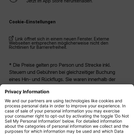
Jetzt im App Store herunterladen.
Cookie-Einstellungen
Link öffnet sich in einem neuen Fenster. Externe
Webseiten entsprechen möglicherweise nicht den
Richtlinien für Barrierefreiheit.
* Die Preise gelten pro Person und Strecke inkl.
Steuern und Gebühren bei gleichzeitiger Buchung
eines Hin- und Rückflugs. Sie waren innerhalb der
letzten 24 Stunden verfügbar und sind
möglicherweise nicht mehr aktuell. Bei den für die
Economy Class
angegebenen Tarifen handelt es
sich i.d.R. um Economy Zero, unsere restriktivste
Tarifoption. Es können hierfür zusätzliche Gebühren
für
Aufgabegepäck
oder für andere optionale
Leistungen anfallen. Es gelten die
Allgemeinen