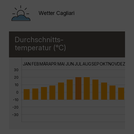
Wetter Cagliari
Durchschnitts-
temperatur (°C)
JAN
FEB
MÄR
APR
MAI
JUN
JUL
AUG
SEP
OKT
NOV
DEZ
30
20
10
0
-10
-20
-30