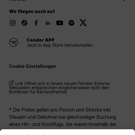
Wir fliegen auch auf
Condor APP
Jetzt im App Store herunterladen.
Cookie-Einstellungen
Link öffnet sich in einem neuen Fenster. Externe
Webseiten entsprechen möglicherweise nicht den
Richtlinien für Barrierefreiheit.
* Die Preise gelten pro Person und Strecke inkl.
Steuern und Gebühren bei gleichzeitiger Buchung
eines Hin- und Rückflugs. Sie waren innerhalb der
letzten 24 Stunden verfügbar und sind