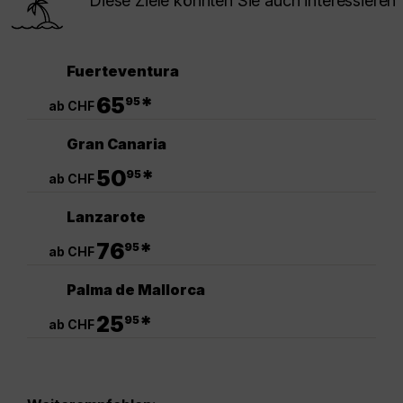
Diese Ziele könnten Sie auch interessieren
Fuerteventura
.
65
*
95
ab CHF
Gran Canaria
.
50
*
95
ab CHF
Lanzarote
.
76
*
95
ab CHF
Palma de Mallorca
.
25
*
95
ab CHF