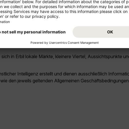
 das Kurdische Textilmuseum und der Sami-Abdulrahman-Park zu 
l reisen?
ach Klima und Saison können Wetter, Öffnungszeiten und touristi
ch in Erbil lokale Märkte, kleinere Viertel, Aussichtspunkte 
licher Intelligenz erstellt und dienen ausschließlich Inform
owie den jeweils geltenden Allgemeinen Geschäftsbedingungen