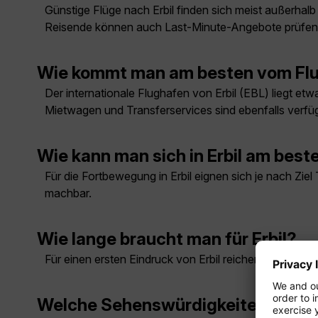
Günstige Flüge nach Erbil finden sich meist außerhalb 
Reisende können auch Last-Minute-Angebote prüfen
Wie kommt man am besten vom Flug
Der internationale Flughafen von Erbil (EBL) liegt et
Mietwagen und Transferservices sind ebenfalls verfü
Wie kann man sich in Erbil am bes
Für die Fortbewegung in Erbil eignen sich je nach Zie
machbar.
Wie lange braucht man für Erbil?
Für einen ersten Eindruck von Erbil reichen meist zwe
Welche Sehenswürdigkeiten muss m