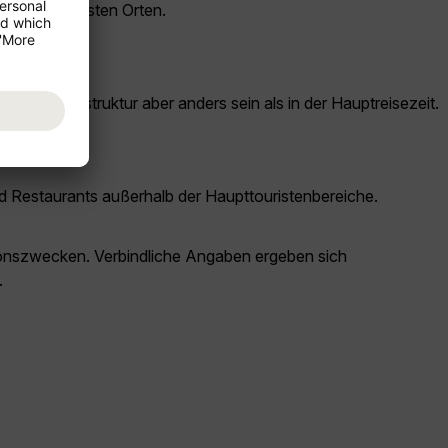
den bekanntesten Orten.
sche Infrastruktur aber anders sein als in der Hauptreisezeit.
und Restaurants außerhalb der Haupttouristenbereiche.
ationszwecken. Verbindliche Angaben ergeben sich
.