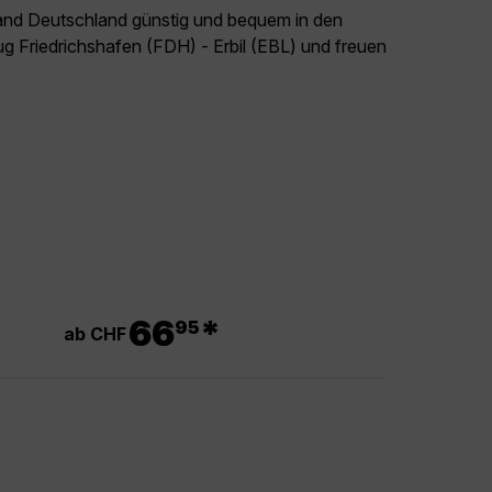
land Deutschland günstig und bequem in den
ug Friedrichshafen (FDH) - Erbil (EBL) und freuen
.
66
*
95
ab CHF