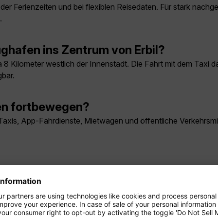
der Ferienzeiten und bei flexiblen Reisedaten. Für stark nachge
.
hafen ins Zentrum von Erbil?
wa 8 Kilometer westlich der Innenstadt. Die Fahrt mit dem Taxi 
gbar.
ten fortbewegen?
l Taxis, App-Fahrdienste, Mietwagen und öffentliche Verkehrsmit
i bis drei volle Tage. Wer Ausflüge in die Umgebung plant oder 
an in Erbil sehen?