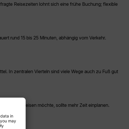
fragte Reisezeiten lohnt sich eine frühe Buchung; flexible
dauert rund 15 bis 25 Minuten, abhängig vom Verkehr.
tel. In zentralen Vierteln sind viele Wege auch zu Fuß gut
entspannter reisen möchte, sollte mehr Zeit einplanen.