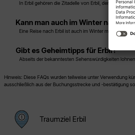
In Erbil gehören die Zitadelle von Erbil, der Basar,
Kann man auch im Winter nach Erbi
Eine Reise nach Erbil ist auch im Winter möglich. Je n
Gibt es Geheimtipps für Erbil?
Abseits der bekanntesten Sehenswürdigkeiten lohnen si
Hinweis: Diese FAQs wurden teilweise unter Verwendung künst
ausschließlich aus der Buchungsstrecke und -bestätigung s
Traumziel Erbil