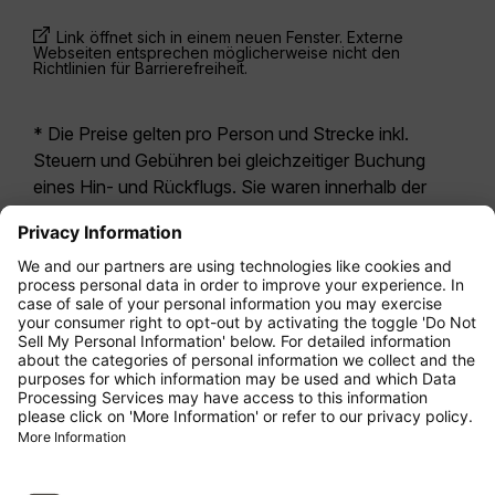
Link öffnet sich in einem neuen Fenster. Externe
Webseiten entsprechen möglicherweise nicht den
Richtlinien für Barrierefreiheit.
* Die Preise gelten pro Person und Strecke inkl.
Steuern und Gebühren bei gleichzeitiger Buchung
eines Hin- und Rückflugs. Sie waren innerhalb der
letzten 24 Stunden verfügbar und sind
möglicherweise nicht mehr aktuell. Bei den für die
Economy Class
angegebenen Tarifen handelt es
sich i.d.R. um Economy Zero, unsere restriktivste
Tarifoption. Es können hierfür zusätzliche Gebühren
für
Aufgabegepäck
oder für andere optionale
Leistungen anfallen. Es gelten die
Allgemeinen
Geschäftsbedingungen
.