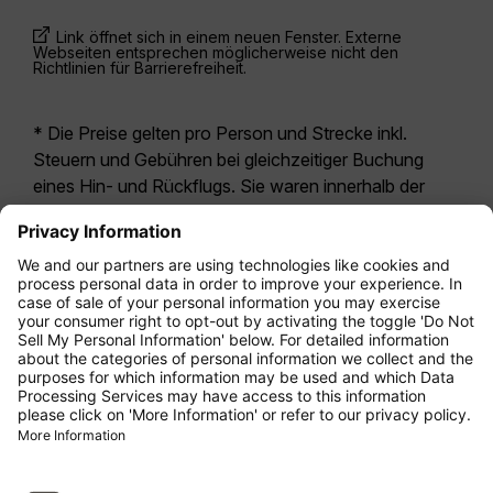
Link öffnet sich in einem neuen Fenster. Externe
Webseiten entsprechen möglicherweise nicht den
Richtlinien für Barrierefreiheit.
* Die Preise gelten pro Person und Strecke inkl.
Steuern und Gebühren bei gleichzeitiger Buchung
eines Hin- und Rückflugs. Sie waren innerhalb der
letzten 24 Stunden verfügbar und sind
möglicherweise nicht mehr aktuell. Bei den für die
Economy Class
angegebenen Tarifen handelt es
sich i.d.R. um Economy Zero, unsere restriktivste
Tarifoption. Es können hierfür zusätzliche Gebühren
für
Aufgabegepäck
oder für andere optionale
Leistungen anfallen. Es gelten die
Allgemeinen
Geschäftsbedingungen
.