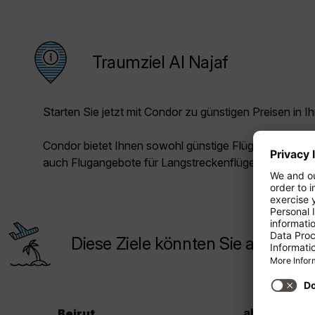
Traumziel Al Najaf
Starten Sie jetzt mit Condor zu günstigen Preisen in Ih
Condor bietet Ihnen sowohl günstige Flüge für die Kur
auch Flugangebote für Langstreckenflüge.
Diese Ziele könnten Sie auch inte
14
ab CHF
Beirut