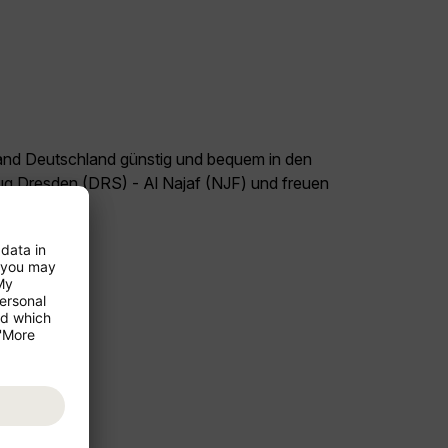
land Deutschland günstig und bequem in den
lug Dresden (DRS) - Al Najaf (NJF) und freuen