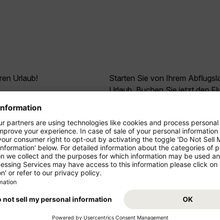
ren Urlaub!
Starten Sie von Ihrem Abflugs
Urlaub. Buchen Sie jetzt den F
z- und Mittelstrecke als
Sie sich auf Ihr Reiseziel Irak!
ressieren
.
3
*
95