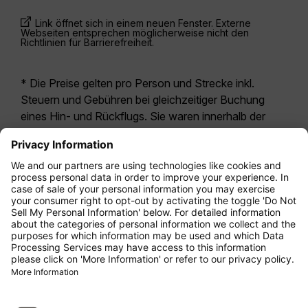
Link öffnet sich in einem neuen Fenster. Externe
Webseiten entsprechen möglicherweise nicht den
Richtlinien für Barrierefreiheit.
* Die Preise gelten pro Person und Strecke inkl.
Steuern und Gebühren bei gleichzeitiger Buchung
eines Hin- und Rückflugs. Sie waren innerhalb der
letzten 24 Stunden verfügbar und sind
möglicherweise nicht mehr aktuell. Bei den für die
Economy Class
angegebenen Tarifen handelt es
sich i.d.R. um Economy Zero, unsere restriktivste
Tarifoption. Es können hierfür zusätzliche Gebühren
für
Aufgabegepäck
oder für andere optionale
Leistungen anfallen. Es gelten die
Allgemeinen
Geschäftsbedingungen
.