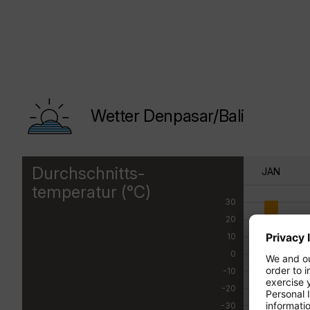
Wetter Denpasar/Bali
Durchschnitts-
JAN
temperatur (°C)
30
20
10
0
-10
-20
-30