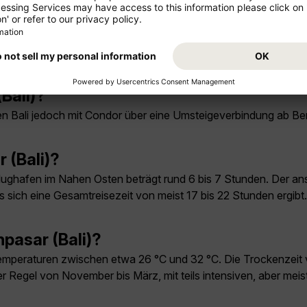
Bali)?
ichen Bali jedoch mit Condor über eine Umsteigeverbindung ab Be
 (Bali)?
flughafen im Nahen Osten beträgt rund 6 bis 7 Stunden. Der a
 sich eine Gesamtreisezeit von meist 17 bis 22 Stunden ergib
npasar (Bali)?
Temperaturen zwischen etwa 26 °C und 32 °C. Die Trockenzeit 
r Regel von November bis März, mit teils intensiven, aber meist