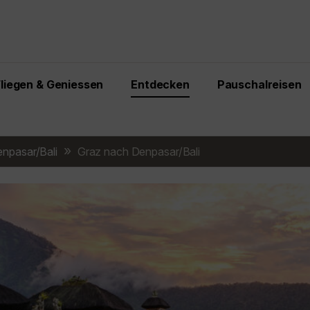
Fliegen & Geniessen
Entdecken
Pauschalreisen
npasar/Bali
Graz nach Denpasar/Bali