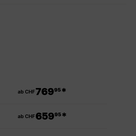
.
769
*
95
ab CHF
.
659
*
95
ab CHF