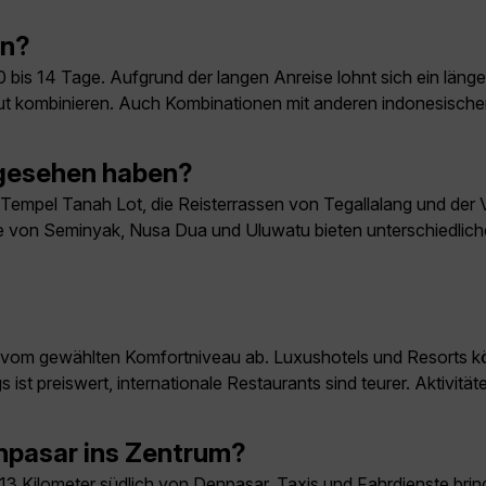
en?
 bis 14 Tage. Aufgrund der langen Anreise lohnt sich ein länge
ut kombinieren. Auch Kombinationen mit anderen indonesischen
 gesehen haben?
empel Tanah Lot, die Reisterrassen von Tegallalang und der 
rände von Seminyak, Nusa Dua und Uluwatu bieten unterschiedlic
rk vom gewählten Komfortniveau ab. Luxushotels und Resorts k
ist preiswert, internationale Restaurants sind teurer. Aktivität
pasar ins Zentrum?
a 13 Kilometer südlich von Denpasar. Taxis und Fahrdienste bri