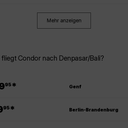
Mehr anzeigen
fliegt Condor nach Denpasar/Bali?
.
9
*
95
Genf
.
9
*
95
Berlin-Brandenburg