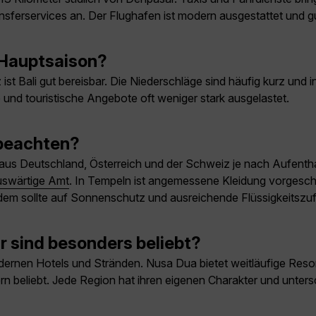
sferservices an. Der Flughafen ist modern ausgestattet und gut
r Hauptsaison?
 Bali gut bereisbar. Die Niederschläge sind häufig kurz und in
 und touristische Angebote oft weniger stark ausgelastet.
 beachten?
aus Deutschland, Österreich und der Schweiz je nach Aufentha
swärtige Amt
. In Tempeln ist angemessene Kleidung vorgeschr
Zudem sollte auf Sonnenschutz und ausreichende Flüssigkeitszu
 sind besonders beliebt?
rnen Hotels und Stränden. Nusa Dua bietet weitläufige Resort
ern beliebt. Jede Region hat ihren eigenen Charakter und unter