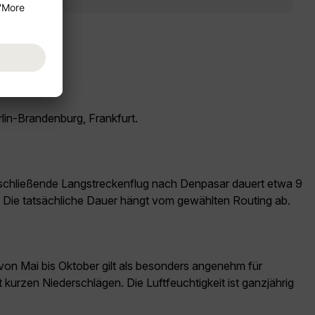
rlin-Brandenburg, Frankfurt.
nschließende Langstreckenflug nach Denpasar dauert etwa 9
t. Die tatsächliche Dauer hängt vom gewählten Routing ab.
von Mai bis Oktober gilt als besonders angenehm für
 kurzen Niederschlägen. Die Luftfeuchtigkeit ist ganzjährig