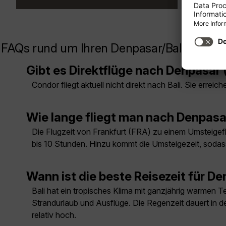
FAQs rund um Ihren Denpasar/Bali Flug
Gibt es Direktflüge nach Denpasar (
Condor fliegt aktuell nicht direkt nach Bali. Sie erre
Wie lange fliegt man nach Denpasar
Die Flugzeit von Frankfurt (FRA) zu einem Umsteige
bis 10 Stunden. Hinzu kommt die Umsteigezeit, sodass
Wann ist die beste Reisezeit für De
Bali hat ein tropisches Klima mit ganzjährig warmen 
Strandurlaub und Ausflüge. Die Regenzeit dauert in de
relativ hoch.