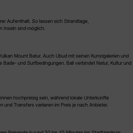
rer Aufenthalt. So lassen sich Strandtage,
 Inseln sind möglich.
Vulkan Mount Batur. Auch Ubud mit seinen Kunstgalerien und
he Bade- und Surfbedingungen. Bali verbindet Natur, Kultur und
önnen hochpreisig sein, während lokale Unterkünfte
en und Transfers variieren im Preis je nach Anbieter.
ngen Reisende in rund 30 bis 45 Minuten ins Stadtzentrum,