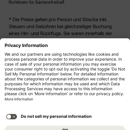
Richtlinien für Barrierefreiheit.
* Die Preise gelten pro Person und Strecke inkl.
Steuern und Gebühren bei gleichzeitiger Buchung
eines Hin- und Rückflugs. Sie waren innerhalb der
letzten 24 Stunden verfügbar und sind
möglicherweise nicht mehr aktuell. Bei den für die
Economy Class
angegebenen Tarifen handelt es
sich i.d.R. um Economy Zero, unsere restriktivste
Tarifoption. Es können hierfür zusätzliche Gebühren
für
Aufgabegepäck
oder für andere optionale
Leistungen anfallen. Es gelten die
Allgemeinen
Geschäftsbedingungen
.