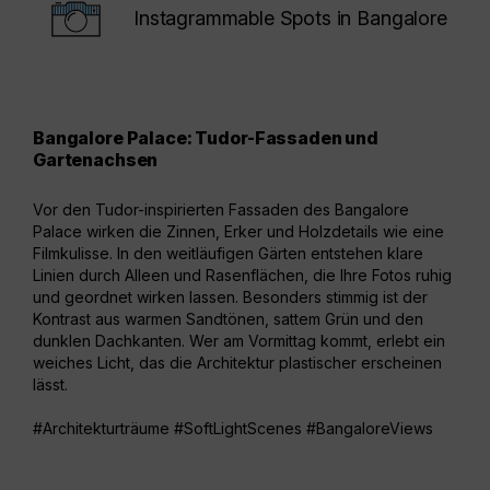
Instagrammable Spots in Bangalore
Bangalore Palace: Tudor-Fassaden und
Vid
Gartenachsen
Mon
Vor den Tudor-inspirierten Fassaden des Bangalore
Die 
Palace wirken die Zinnen, Erker und Holzdetails wie eine
eind
Filmkulisse. In den weitläufigen Gärten entstehen klare
Gran
Linien durch Alleen und Rasenflächen, die Ihre Fotos ruhig
Trep
und geordnet wirken lassen. Besonders stimmig ist der
ohne
Kontrast aus warmen Sandtönen, sattem Grün und den
Gebä
dunklen Dachkanten. Wer am Vormittag kommt, erlebt ein
Kont
weiches Licht, das die Architektur plastischer erscheinen
spür
lässt.
ein 
#Architekturträume #SoftLightScenes #BangaloreViews
#Pe
#Vis