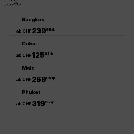
Bangkok
.
239
*
95
ab CHF
Dubai
.
125
*
95
ab CHF
Male
.
259
*
95
ab CHF
Phuket
.
319
*
95
ab CHF