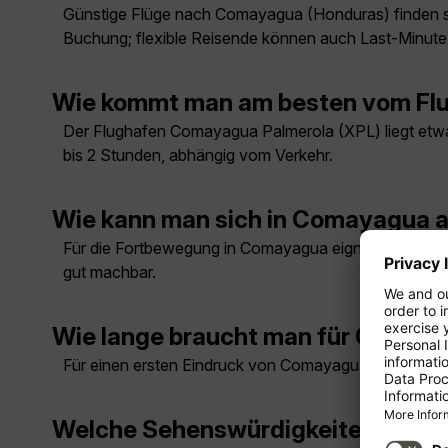
Günstige Flüge nach Comayagua (Honduras) finden sich
Buchung; flexible Reisende können auch Last-Minut
Wie kommt man am besten vom Flu
Der Flughafen Comayagua Palmerola (XPL) liegt etwa 
bis 2 Stunden, abhängig vom Verkehr.
Wie kann man sich in Comayagua 
Für die Fortbewegung in Comayagua eignen sich je nac
gut machbar.
Wie lange braucht man für Comay
Für einen ersten Eindruck von Comayagua reichen meis
Welche Sehenswürdigkeiten muss