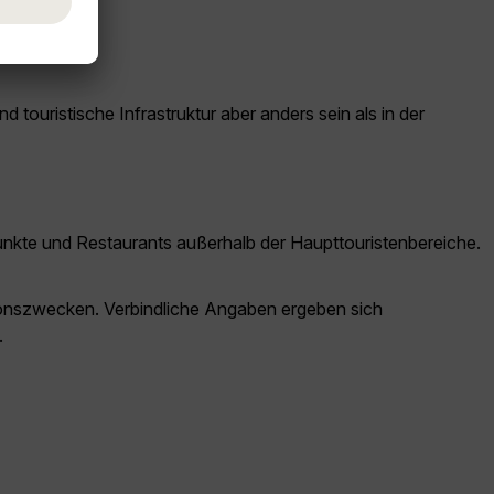
lhonduras.
ouristische Infrastruktur aber anders sein als in der
unkte und Restaurants außerhalb der Haupttouristenbereiche.
ationszwecken. Verbindliche Angaben ergeben sich
.