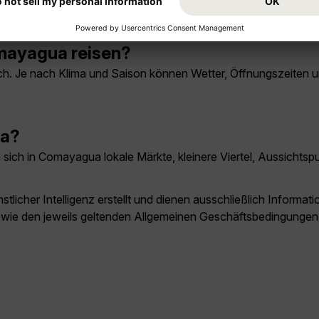
e Kathedrale, Museen und Ausflüge in die Umgebung von Zentra
mayagua reisen?
. Je nach Klima und Saison können Wetter, Öffnungszeiten und t
ua?
sich in Comayagua lokale Märkte, kleinere Viertel, Aussichtsp
licher Intelligenz erstellt und dienen ausschließlich Inform
owie den jeweils geltenden Allgemeinen Geschäftsbedingungen