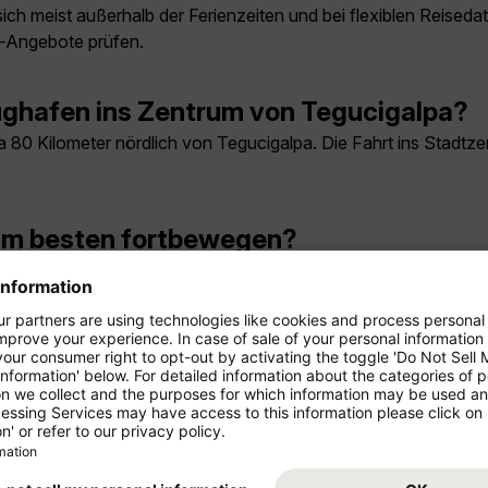
 meist außerhalb der Ferienzeiten und bei flexiblen Reisedate
e-Angebote prüfen.
ghafen ins Zentrum von Tegucigalpa?
80 Kilometer nördlich von Tegucigalpa. Die Fahrt ins Stadtzen
am besten fortbewegen?
h Ziel Taxis, App-Fahrdienste, Mietwagen und öffentliche Verk
agua?
t zwei bis drei volle Tage. Wer Ausflüge in die Umgebung plant
 man in Comayagua sehen?