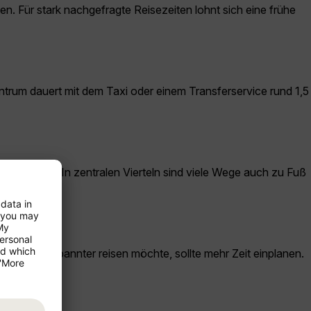
n. Für stark nachgefragte Reisezeiten lohnt sich eine frühe
trum dauert mit dem Taxi oder einem Transferservice rund 1,5
ehrsmittel. In zentralen Vierteln sind viele Wege auch zu Fuß
 oder entspannter reisen möchte, sollte mehr Zeit einplanen.