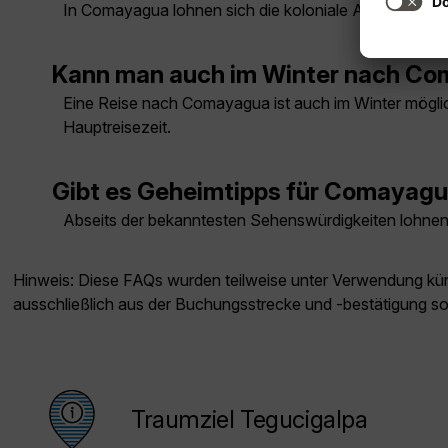
In Comayagua lohnen sich die koloniale Altstadt, di
Kann man auch im Winter nach Co
Eine Reise nach Comayagua ist auch im Winter möglich
Hauptreisezeit.
Gibt es Geheimtipps für Comayag
Abseits der bekanntesten Sehenswürdigkeiten lohnen 
Hinweis: Diese FAQs wurden teilweise unter Verwendung künst
ausschließlich aus der Buchungsstrecke und -bestätigung s
Traumziel Tegucigalpa