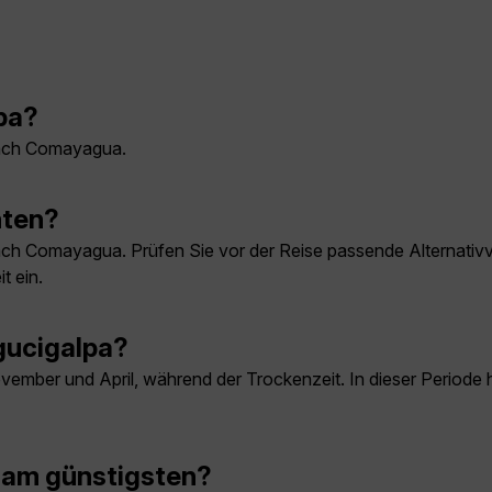
lpa?
 nach Comayagua.
hten?
 nach Comayagua. Prüfen Sie vor der Reise passende Alternati
t ein.
egucigalpa?
ovember und April, während der Trockenzeit. In dieser Period
 am günstigsten?