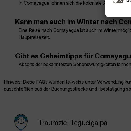
In Comayagua lohnen sich die koloniale Altstadt, di
Kann man auch im Winter nach Co
Eine Reise nach Comayagua ist auch im Winter möglich
Hauptreisezeit.
Gibt es Geheimtipps für Comayag
Abseits der bekanntesten Sehenswürdigkeiten lohnen 
Hinweis: Diese FAQs wurden teilweise unter Verwendung künst
ausschließlich aus der Buchungsstrecke und -bestätigung s
Traumziel Tegucigalpa