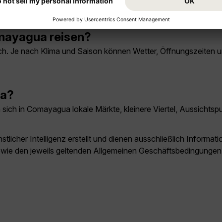
e Kathedrale, Museen und Ausflüge in die Umgebung von Zentra
mayagua reisen?
. Je nach Klima und Saison können Wetter, Öffnungszeiten und t
ua?
sich in Comayagua lokale Märkte, kleinere Viertel, Aussichtsp
licher Intelligenz erstellt und dienen ausschließlich Inform
owie den jeweils geltenden Allgemeinen Geschäftsbedingungen