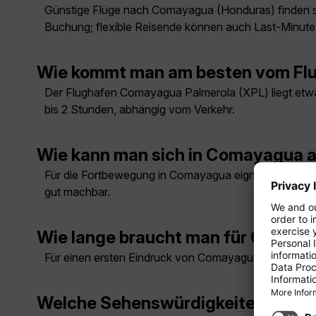
Günstige Flüge nach Comayagua (Honduras) finden sich
Buchung; flexible Reisende können auch Last-Minut
Wie kommt man am besten vom Flu
Der Flughafen Comayagua Palmerola (XPL) liegt etwa 
bis 2 Stunden, abhängig vom Verkehr.
Wie kann man sich in Comayagua 
Für die Fortbewegung in Comayagua eignen sich je nac
gut machbar.
Wie lange braucht man für Comay
Für einen ersten Eindruck von Comayagua reichen meis
Welche Sehenswürdigkeiten muss