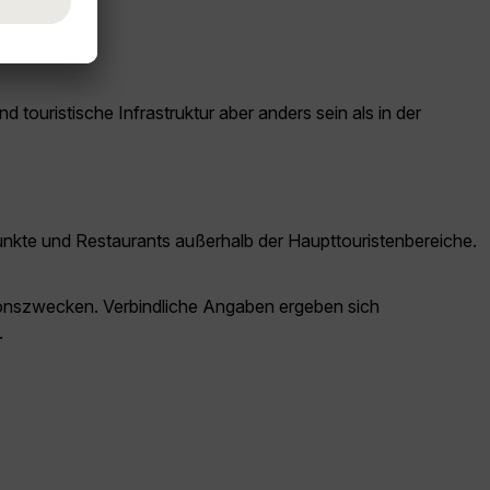
lhonduras.
ouristische Infrastruktur aber anders sein als in der
unkte und Restaurants außerhalb der Haupttouristenbereiche.
ationszwecken. Verbindliche Angaben ergeben sich
.