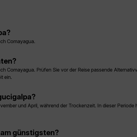
lpa?
 nach Comayagua.
hten?
 nach Comayagua. Prüfen Sie vor der Reise passende Alternati
t ein.
egucigalpa?
ovember und April, während der Trockenzeit. In dieser Period
 am günstigsten?