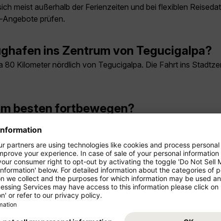
 meist außerhalb der Ferienzeiten und bei flexiblen Reisedate
e-Angebote prüfen.
ghafen ins Zentrum von Tegucigalpa?
80 Kilometer nördlich von Tegucigalpa. Die Fahrt ins Stadtzen
am besten fortbewegen?
h Ziel Taxis, App-Fahrdienste, Mietwagen und öffentliche Verk
agua?
t zwei bis drei volle Tage. Wer Ausflüge in die Umgebung plant
 man in Comayagua sehen?