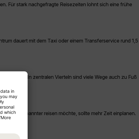
n. Für stark nachgefragte Reisezeiten lohnt sich eine frühe
trum dauert mit dem Taxi oder einem Transferservice rund 1,5
ehrsmittel. In zentralen Vierteln sind viele Wege auch zu Fuß
 oder entspannter reisen möchte, sollte mehr Zeit einplanen.