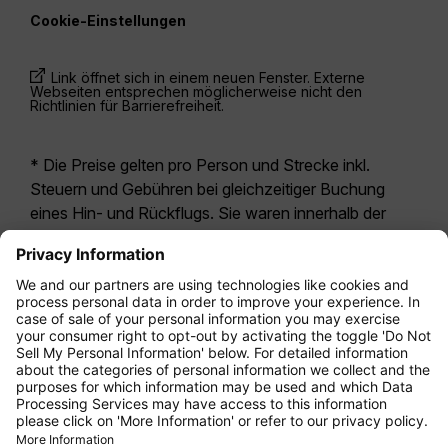
Cookie-Einstellungen
Link öffnet sich in einem neuen Fenster. Externe
Webseiten entsprechen möglicherweise nicht den
Richtlinien für Barrierefreiheit.
* Die Preise gelten pro Person und Strecke inkl.
Steuern und Gebühren bei gleichzeitiger Buchung
eines Hin- und Rückflugs. Sie waren innerhalb der
letzten 24 Stunden verfügbar und sind
möglicherweise nicht mehr aktuell. Bei den für die
Economy Class
angegebenen Tarifen handelt es
sich i.d.R. um Economy Zero, unsere restriktivste
Tarifoption. Es können hierfür zusätzliche Gebühren
für
Aufgabegepäck
oder für andere optionale
Leistungen anfallen. Es gelten die
Allgemeinen
Geschäftsbedingungen
.