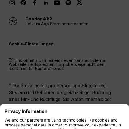
Condor APP
Jetzt im App Store herunterladen.
Cookie-Einstellungen
Link öffnet sich in einem neuen Fenster. Externe
Webseiten entsprechen möglicherweise nicht den
Richtlinien für Barrierefreiheit.
* Die Preise gelten pro Person und Strecke inkl.
Steuern und Gebühren bei gleichzeitiger Buchung
eines Hin- und Rückflugs. Sie waren innerhalb der
letzten 24 Stunden verfügbar und sind
möglicherweise nicht mehr aktuell. Bei den für die
Economy Class
angegebenen Tarifen handelt es
sich i.d.R. um Economy Zero, unsere restriktivste