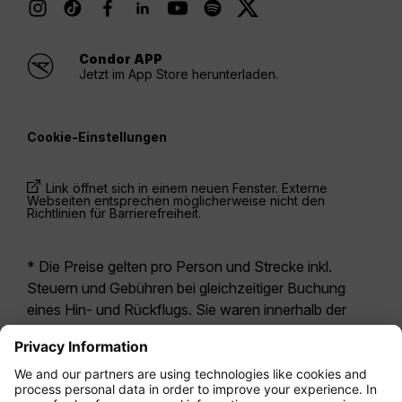
Condor APP
Jetzt im App Store herunterladen.
Cookie-Einstellungen
Link öffnet sich in einem neuen Fenster. Externe
Webseiten entsprechen möglicherweise nicht den
Richtlinien für Barrierefreiheit.
* Die Preise gelten pro Person und Strecke inkl.
Steuern und Gebühren bei gleichzeitiger Buchung
eines Hin- und Rückflugs. Sie waren innerhalb der
letzten 24 Stunden verfügbar und sind
möglicherweise nicht mehr aktuell. Bei den für die
Economy Class
angegebenen Tarifen handelt es
sich i.d.R. um Economy Zero, unsere restriktivste