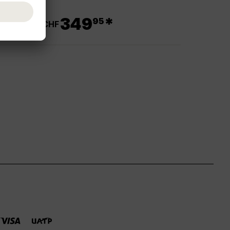
.
349
*
95
ab CHF