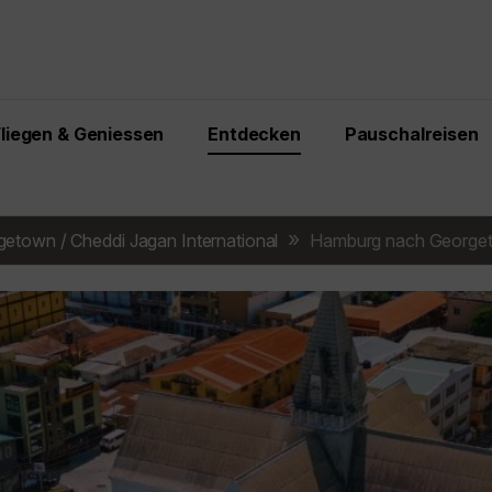
Fliegen & Geniessen
Entdecken
Pauschalreisen
etown / Cheddi Jagan International
Hamburg nach Georgeto