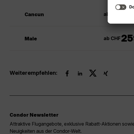
30
ab CHF
Cancun
25
ab CHF
Male
Weiterempfehlen:
Condor Newsletter
Attraktive Flugangebote, exklusive Rabatt-Aktionen sow
Neuigkeiten aus der Condor-Welt.