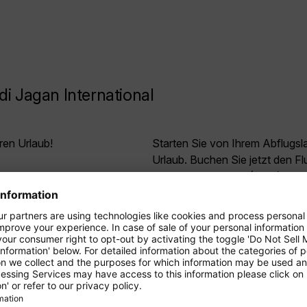
i Jagan International
ren Urlaub!
Starten Sie von Ihrem Abflugs
Urlaub. Buchen Sie jetzt den 
z- und Mittelstrecke als
Jagan International (GEO) und f
ressieren