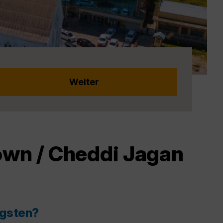
own / Cheddi Jagan
igsten?