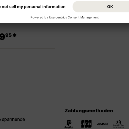
.
9
*
95
Montego Bay
.
9
*
95
Zahlungsmethoden
ie spannende