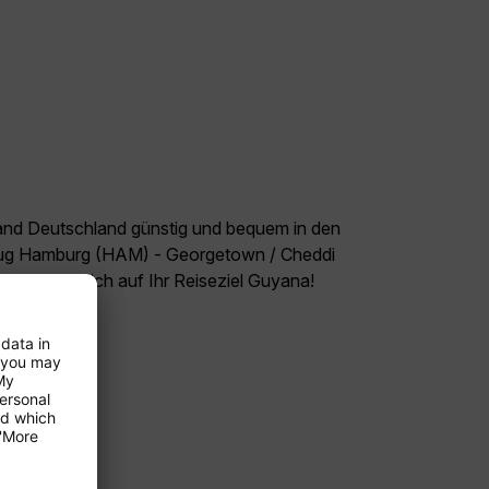
land Deutschland günstig und bequem in den
Flug Hamburg (HAM) - Georgetown / Cheddi
reuen Sie sich auf Ihr Reiseziel Guyana!