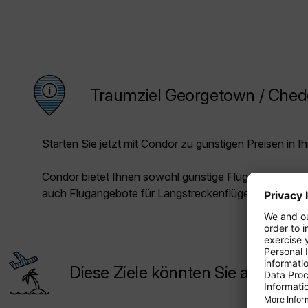
Traumziel Georgetown / Chedd
Starten Sie jetzt mit Condor zu günstigen Preisen in Ih
Condor bietet Ihnen sowohl günstige Flüge für die Kur
auch Flugangebote für Langstreckenflüge.
Diese Ziele könnten Sie auch inte