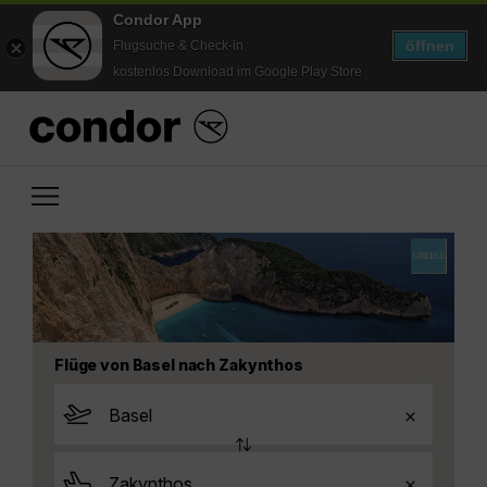
Condor App
öffnen
Flugsuche & Check-in
kostenlos Download im Google Play Store
Flüge von Basel nach Zakynthos