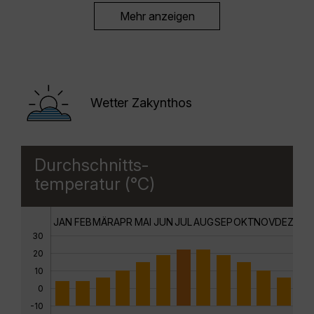
Mehr anzeigen
Wetter Zakynthos
Durchschnitts-
temperatur (°C)
JAN
FEB
MÄR
APR
MAI
JUN
JUL
AUG
SEP
OKT
NOV
DEZ
30
20
10
0
-10