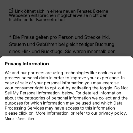
Link öffnet sich in einem neuen Fenster. Externe
Webseiten entsprechen möglicherweise nicht den
Richtlinien für Barrierefreiheit.
* Die Preise gelten pro Person und Strecke inkl.
Steuern und Gebühren bei gleichzeitiger Buchung
eines Hin- und Rückflugs. Sie waren innerhalb der
letzten 24 Stunden verfügbar und sind
möglicherweise nicht mehr aktuell. Bei den für die
Economy Class
angegebenen Tarifen handelt es
sich i.d.R. um Economy Zero, unsere restriktivste
Tarifoption. Es können hierfür zusätzliche Gebühren
für
Aufgabegepäck
oder für andere optionale
Leistungen anfallen. Es gelten die
Allgemeinen
Geschäftsbedingungen
.