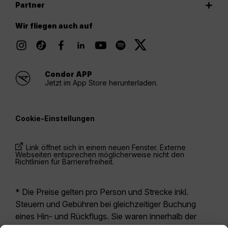
Partner
Wir fliegen auch auf
Condor APP
Jetzt im App Store herunterladen.
Cookie-Einstellungen
Link öffnet sich in einem neuen Fenster. Externe
Webseiten entsprechen möglicherweise nicht den
Richtlinien für Barrierefreiheit.
* Die Preise gelten pro Person und Strecke inkl.
Steuern und Gebühren bei gleichzeitiger Buchung
eines Hin- und Rückflugs. Sie waren innerhalb der