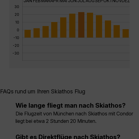
JAN
FEB
MÄR
APR
MAI
JUN
JUL
AUG
SEP
OKT
NOV
DEZ
30
20
10
0
-10
-20
-30
FAQs rund um Ihren Skiathos Flug
Wie lange fliegt man nach Skiathos?
Die Flugzeit von München nach Skiathos mit Condor
liegt bei etwa 2 Stunden 20 Minuten.
Gibt es Direktflüge nach Skiathos?