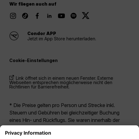
Wir fliegen auch auf
Condor APP
Jetzt im App Store herunterladen.
Cookie-Einstellungen
Link öffnet sich in einem neuen Fenster. Externe
Webseiten entsprechen möglicherweise nicht den
Richtlinien für Barrierefreiheit.
* Die Preise gelten pro Person und Strecke inkl.
Steuern und Gebühren bei gleichzeitiger Buchung
eines Hin- und Rückflugs. Sie waren innerhalb der
letzten 24 Stunden verfügbar und sind
möglicherweise nicht mehr aktuell. Bei den für die