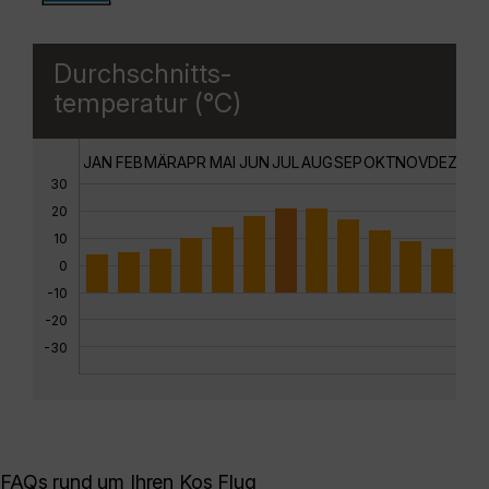
Durchschnitts-
temperatur (°C)
JAN
FEB
MÄR
APR
MAI
JUN
JUL
AUG
SEP
OKT
NOV
DEZ
30
20
10
0
-10
-20
-30
FAQs rund um Ihren Kos Flug