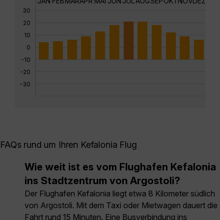
JAN
FEB
MÄR
APR
MAI
JUN
JUL
AUG
SEP
OKT
NOV
DEZ
30
20
10
0
-10
-20
-30
FAQs rund um Ihren Kefalonia Flug
Wie weit ist es vom Flughafen Kefalonia
ins Stadtzentrum von Argostoli?
Der Flughafen Kefalonia liegt etwa 8 Kilometer südlich
von Argostoli. Mit dem Taxi oder Mietwagen dauert die
Fahrt rund 15 Minuten. Eine Busverbindung ins