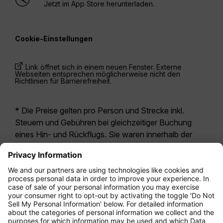
Jetzt im App Store herunterladen.
Cookie-Einstellungen
Link öffnet sich in einem neuen Fenster. Externe
Webseiten entsprechen möglicherweise nicht den
Richtlinien für Barrierefreiheit.
* Die Preise gelten pro Person und Strecke inkl.
Steuern und Gebühren bei gleichzeitiger Buchung
eines Hin- und Rückflugs. Sie waren innerhalb der
letzten 24 Stunden verfügbar und sind
möglicherweise nicht mehr aktuell. Bei den für die
Economy Class
angegebenen Tarifen handelt es
sich i.d.R. um Economy Zero, unsere restriktivste
Tarifoption. Es können hierfür zusätzliche Gebühren
für
Aufgabegepäck
oder für andere optionale
Leistungen anfallen. Es gelten die
Allgemeinen