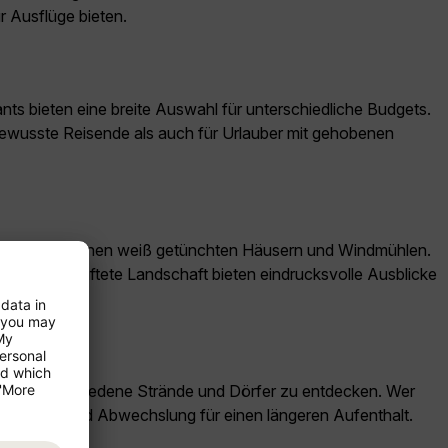
 Ausflüge bieten.
nts bieten eine breite Auswahl für unterschiedliche Budgets.
sbewusste Reisende als auch für Urlauber mit gehobenen
Olympos mit seinen weiß getünchten Häusern und Windmühlen.
 die zerklüftete Landschaft bieten eindrucksvolle Ausblicke
 Zeit, verschiedene Strände und Dörfer zu entdecken. Wer
etet genügend Abwechslung für einen längeren Aufenthalt.