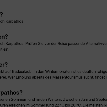
s?
nach Karpathos.
en?
nach Karpathos. Prüfen Sie vor der Reise passende Alternativv
t ein.
er?
t auf Badeurlaub. In den Wintermonaten ist es deutlich ruhiger
erer. Wer Erholung abseits des Massentourismus sucht, findet 
arpathos?
ockenen Sommern und milden Wintern. Zwischen Juni und Septe
ren erreichen im Sommer rund 22 °C bis 26 °C. Die meisten N