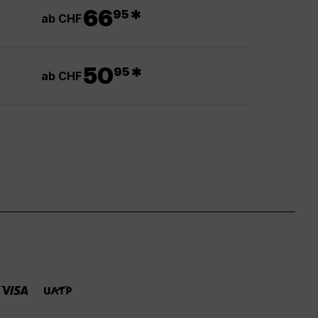
.
66
*
95
ab CHF
.
50
*
95
ab CHF