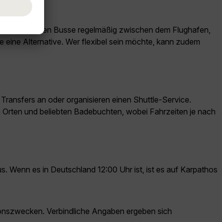
tsaison verkehren Busse regelmäßig zwischen dem Flughafen,
 eine Alternative. Wer flexibel sein möchte, kann zudem
 Transfers an oder organisieren einen Shuttle-Service.
en Orten und beliebten Badebuchten, wobei Fahrzeiten je nach
s. Wenn es in Deutschland 12:00 Uhr ist, ist es auf Karpathos
ationszwecken. Verbindliche Angaben ergeben sich