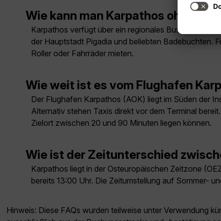
Wie kann man Karpathos ohne Aut
Karpathos verfügt über ein regionales Busnetz, das 
der Hauptstadt Pigadia und beliebten Badebuchten. Fü
Roller oder Fahrräder mieten.
Wie weit ist es vom Flughafen Kar
Der Flughafen Karpathos (AOK) liegt im Süden der Inse
Alternativ stehen Taxis direkt vor dem Terminal bere
Zielort zwischen 20 und 90 Minuten liegen können.
Wie ist der Zeitunterschied zwisc
Karpathos liegt in der Osteuropäischen Zeitzone (OEZ)
bereits 13:00 Uhr. Die Zeitumstellung auf Sommer- und
Hinweis: Diese FAQs wurden teilweise unter Verwendung künst