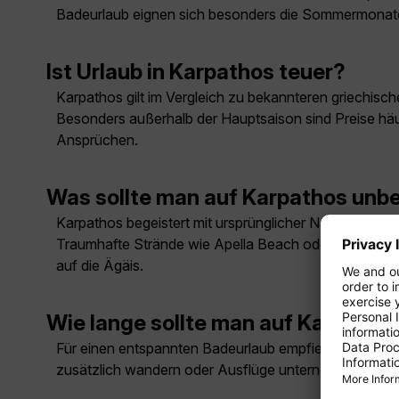
Badeurlaub eignen sich besonders die Sommermonat
Ist Urlaub in Karpathos teuer?
Karpathos gilt im Vergleich zu bekannteren griechisch
Besonders außerhalb der Hauptsaison sind Preise häuf
Ansprüchen.
Was sollte man auf Karpathos unb
Karpathos begeistert mit ursprünglicher Natur und t
Traumhafte Strände wie Apella Beach oder Kyra Panag
auf die Ägäis.
Wie lange sollte man auf Karpatho
Für einen entspannten Badeurlaub empfiehlt sich ein
zusätzlich wandern oder Ausflüge unternehmen möchte