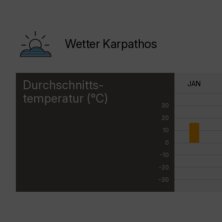
Wetter Karpathos
Durchschnitts-
JAN
temperatur (°C)
30
20
10
0
-10
-20
-30