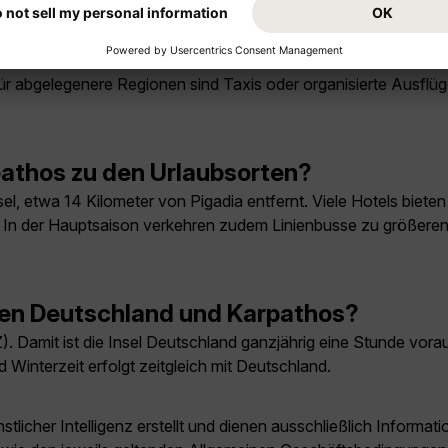
o erkunden?
wichtige Orte und Strände miteinander verbindet. In der Haup
r abgelegenere Regionen sind Taxis oder organisierte Ausflüge
pathos zu den Urlaubsorten?
l, etwa 14 Kilometer von Pigadia entfernt. Viele Hotels bieten
it. In der Hauptsaison verkehren zudem Linienbusse zu größer
hen Deutschland und Karpathos?
. Damit ist die Insel Deutschland ganzjährig eine Stunde vorau
 Winterzeit erfolgt zeitgleich mit Deutschland.
licher Intelligenz erstellt und dienen ausschließlich Inform