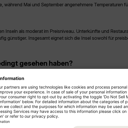
e, während Mai und September angenehmere Temperaturen für
en Inseln als moderat im Preisniveau. Unterkünfte und Restaura
ig günstiger. Insgesamt eignet sich die Insel sowohl für prei
edingt gesehen haben?
raditionellen Dörfern. Besonders sehenswert ist das Bergdorf 
ia zählen zu den Highlights der Insel. Auch Wanderungen durch
s bleiben?
 Aufenthalt von mindestens einer Woche. So bleibt ausreichend
, plant idealerweise zehn bis vierzehn Tage ein. Die Insel bi