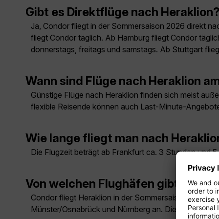
Gibt es Direktflüge nach Heraklion
Ja, Condor fliegt in der Sommersaison 2026 direkt nac
fliegt Condor täglich. Ab Hamburg fliegt Condor tägli
donnerstags, freitags und samstags. Ab Stuttgart flie
Wann sind Flüge nach Heraklion a
Günstige Flüge nach Heraklion finden sich meist außer
flexible Reisende können auch Last-Minute-Angebote
Wie lange fliegt man nach Heraklio
Die Flugzeit beträgt ab Frankfurt ca. 3 Stunden un
Von welchen Flughäfen gibt es Flü
Condor fliegt Heraklion in der Sommersaison 2026 unte
Münster/Osnabrück und Nürnberg an. Die Flugtage un