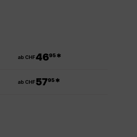
.
46
*
95
ab CHF
.
57
*
95
ab CHF