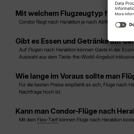
Mit welchem Flugzeugtyp fliegt Co
Condor fliegt nach Heraklion je nach Abflugort und F
Gibt es Essen und Getränke auf de
Auf Flügen nach Heraklion können Gäste in der Econo
Auswahl aus dem Taste-the-World-Angebot inklusive
Wie lange im Voraus sollte man Fl
Für die besten Preise empfiehlt es sich, Flüge nach
Nachfrage hoch ist.
Kann man Condor-Flüge nach Herak
Mit dem
Flex-Tarif
können Flüge nach Heraklion koste