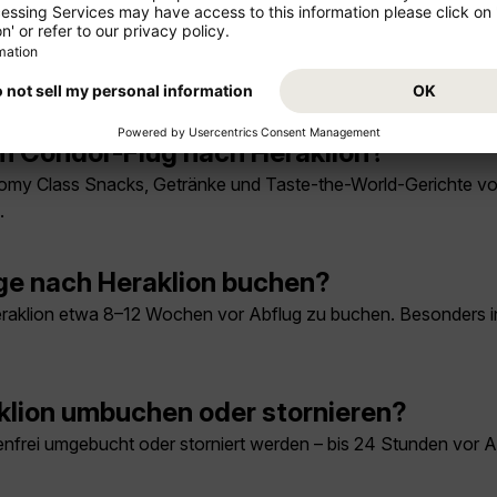
ndor nach Heraklion?
lugtag mit Flugzeugen der Airbus A320- und Airbus A321-Famil
m Condor-Flug nach Heraklion?
my Class Snacks, Getränke und Taste-the-World-Gerichte vorbe
.
üge nach Heraklion buchen?
 Heraklion etwa 8–12 Wochen vor Abflug zu buchen. Besonders
lion umbuchen oder stornieren?
nfrei umgebucht oder storniert werden – bis 24 Stunden vor A