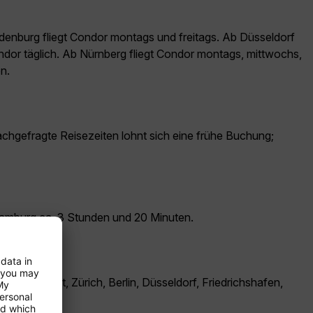
andenburg fliegt Condor montags und freitags. Ab Düsseldorf
Condor täglich. Ab Nürnberg fliegt Condor montags, mittwochs,
n.
nachgefragte Reisezeiten lohnt sich eine frühe Buchung;
Hamburg ca. 3 Stunden und 20 Minuten.
, Stuttgart, Zürich, Berlin, Düsseldorf, Friedrichshafen,