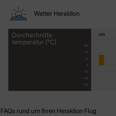
Wetter Heraklion
Durchschnitts-
JAN
temperatur (°C)
30
20
10
0
-10
-20
-30
FAQs rund um Ihren Heraklion Flug