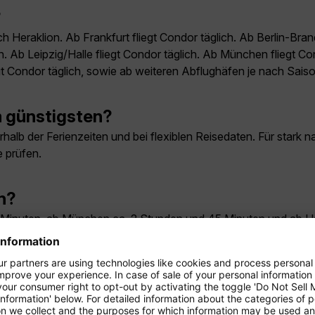
?
h Heraklion. Ab Frankfurt fliegt Condor täglich. Ab Berlin-Br
ch. Ab Leipzig/Halle fliegt Condor täglich. Ab München fliegt 
gt Condor täglich, sowie ab weiteren Abflughäfen je nach Saiso
m günstigsten?
halb der Ferienzeiten und bei flexiblen Reisedaten. Für stark 
 prüfen.
n?
d 5 Minuten, ab München ca. 2 Stunden und 45 Minuten und ab 
ge nach Heraklion?
r anderem direkt ab Frankfurt, Hamburg, Leipzig/Halle, München
terscheiden sich je nach Abflughafen.