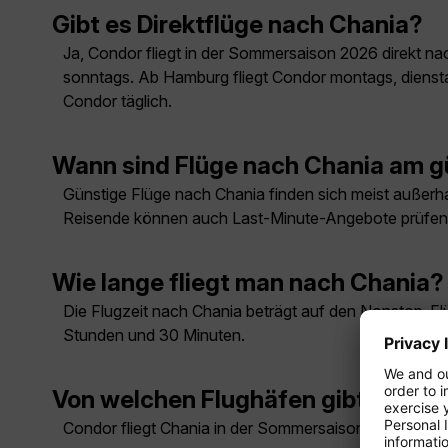
Gibt es Direktflüge nach Chania?
Ja, Condor fliegt in der Sommersaison 2026 direkt na
sonntags. Ab Hamburg fliegt Condor montags, diensta
Condor täglich.
Wann sind Flüge nach Chania am g
Günstige Flüge nach Chania finden sich meist außerhal
Reisende können auch Last-Minute-Angebote prüfen
Wie lange fliegt man nach Chania?
Die Flugzeit nach Chania beträgt auf den Nonstop-
Stunden und 30 Minuten.
Von welchen Flughäfen gibt es Flü
Condor fliegt Chania in der Sommersaison 2026 direkt