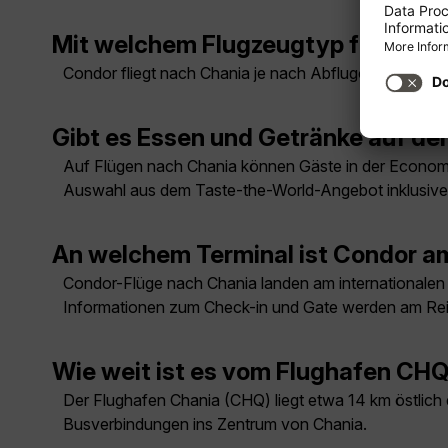
Mit welchem Flugzeugtyp fliegt C
Condor fliegt nach Chania je nach Abflugort und Flu
Gibt es Essen und Getränke auf d
Auf Flügen nach Chania können Gäste in der Economy 
Auswahl aus dem Taste-the-World-Angebot inklusive
An welchem Terminal ist Condor a
Condor-Flüge nach Chania landen am internationalen 
Informationen zum Check-in und Gate werden am Re
Wie weit ist es vom Flughafen CHQ
Der Flughafen Chania (CHQ) liegt etwa 14 km östlich
Busverbindungen ins Zentrum von Chania.