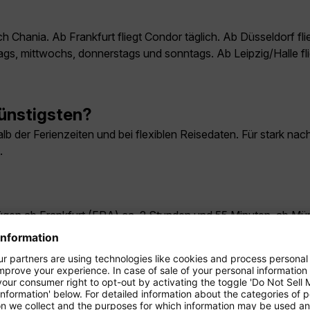
ch Chania. Ab Frankfurt fliegt Condor täglich. Ab Düsseldorf f
gs, mittwochs, donnerstags und sonntags. Ab Leipzig/Halle f
ünstigsten?
b der Ferienzeiten und bei flexiblen Reisedaten. Für stark nach
.
Flügen ab Frankfurt (FRA) ca. 2 Stunden und 55 Minuten, ab 
ge nach Chania?
 ab Frankfurt, Düsseldorf, Hamburg, Leipzig/Halle und Münche