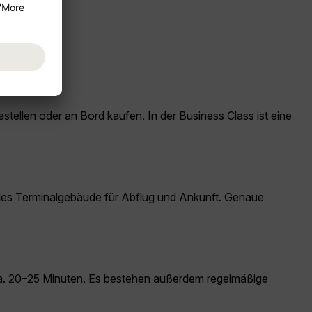
llen oder an Bord kaufen. In der Business Class ist eine
ales Terminalgebäude für Abflug und Ankunft. Genaue
 ca. 20–25 Minuten. Es bestehen außerdem regelmäßige