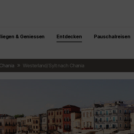
Fliegen & Geniessen
Entdecken
Pauschalreisen
Chania
Westerland/Sylt nach Chania