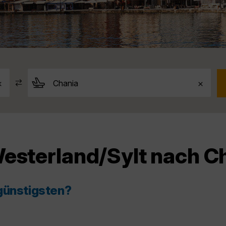
Westerland/Sylt nach C
günstigsten?