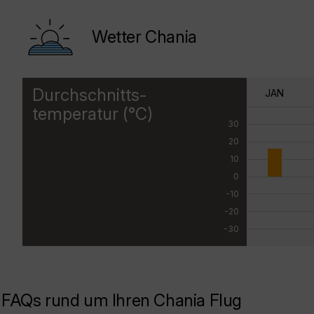
Wetter Chania
Durchschnitts-
JAN
temperatur (°C)
30
20
10
0
-10
-20
-30
FAQs rund um Ihren Chania Flug