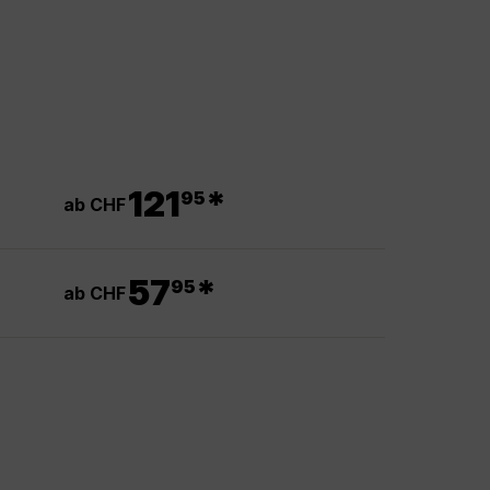
.
121
*
95
ab CHF
.
57
*
95
ab CHF