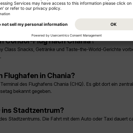
ondor nach Chania?
gtag mit Flugzeugen der Airbus A320- und Airbus A321-Familie.
em Condor-Flug nach Chania?
Class Snacks, Getränke und Taste-the-World-Gerichte vorbeste
.
m Flughafen in Chania?
Terminal des Flughafens Chania (CHQ). Es gibt dort ein zentr
isetag bekannt gegeben.
 ins Stadtzentrum?
 des Stadtzentrums. Die Fahrt mit dem Auto oder Taxi dauert