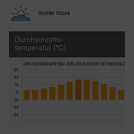
Wetter Nizza
Durchschnitts-
temperatur (°C)
JAN
FEB
MÄR
APR
MAI
JUN
JUL
AUG
SEP
OKT
NOV
DEZ
30
20
10
0
-10
-20
-30