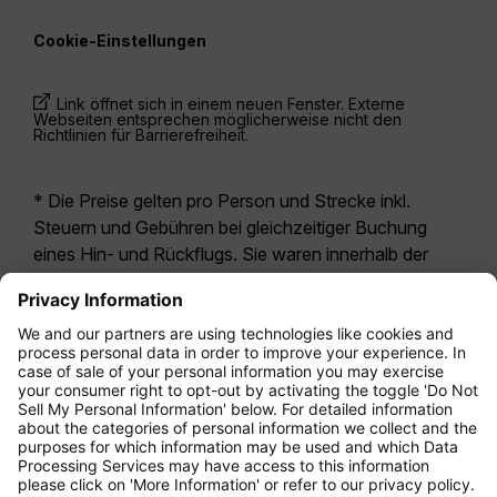
Cookie-Einstellungen
Link öffnet sich in einem neuen Fenster. Externe
Webseiten entsprechen möglicherweise nicht den
Richtlinien für Barrierefreiheit.
* Die Preise gelten pro Person und Strecke inkl.
Steuern und Gebühren bei gleichzeitiger Buchung
eines Hin- und Rückflugs. Sie waren innerhalb der
letzten 24 Stunden verfügbar und sind
möglicherweise nicht mehr aktuell. Bei den für die
Economy Class
angegebenen Tarifen handelt es
sich i.d.R. um Economy Zero, unsere restriktivste
Tarifoption. Es können hierfür zusätzliche Gebühren
für
Aufgabegepäck
oder für andere optionale
Leistungen anfallen. Es gelten die
Allgemeinen
Geschäftsbedingungen
.