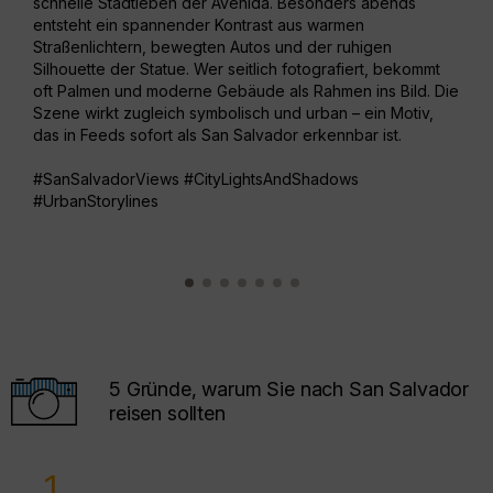
schnelle Stadtleben der Avenida. Besonders abends
hekt
entsteht ein spannender Kontrast aus warmen
Lich
Straßenlichtern, bewegten Autos und der ruhigen
beko
Silhouette der Statue. Wer seitlich fotografiert, bekommt
Bild
oft Palmen und moderne Gebäude als Rahmen ins Bild. Die
Szen
Szene wirkt zugleich symbolisch und urban – ein Motiv,
Glau
das in Feeds sofort als San Salvador erkennbar ist.
star
#SanSalvadorViews #CityLightsAndShadows
#His
#UrbanStorylines
5 Gründe, warum Sie nach San Salvador
reisen sollten
1.