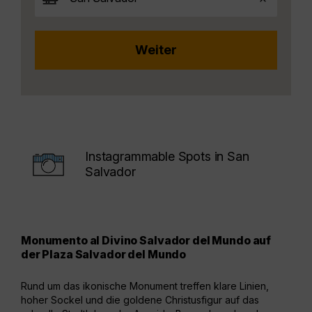
Instagrammable Spots in San
Salvador
Monumento al Divino Salvador del Mundo auf
Cat
der Plaza Salvador del Mundo
Fas
Rund um das ikonische Monument treffen klare Linien,
Die 
hoher Sockel und die goldene Christusfigur auf das
offe