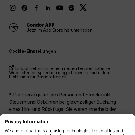
Condor APP
Jetzt im App Store herunterladen.
Cookie-Einstellungen
Link öffnet sich in einem neuen Fenster. Externe
Webseiten entsprechen möglicherweise nicht den
Richtlinien für Barrierefreiheit.
* Die Preise gelten pro Person und Strecke inkl.
Steuern und Gebühren bei gleichzeitiger Buchung
eines Hin- und Rückflugs. Sie waren innerhalb der
letzten 24 Stunden verfügbar und sind
möglicherweise nicht mehr aktuell. Bei den für die
Economy Class
angegebenen Tarifen handelt es