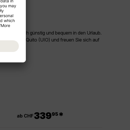
and Österreich günstig und bequem in den Urlaub.
burg (SZG) - Quito (UIO) und freuen Sie sich auf
.
339
*
95
ab CHF