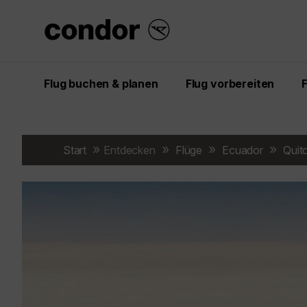
Flug buchen & planen
Flug vorbereiten
Start
Entdecken
Flüge
Ecuador
Quit