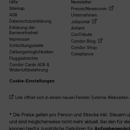
Hilfe
Newsletter
Sitemap
Presse/Newsroom
AGB
Unternehmen
Datenschutzerklärung
Jobportal
Erklärung der
Anfahrt
Barrierefreiheit
ConTribute
Impressum
Condor Blog
Schlichtungsstelle
Condor Shop
Zahlungsmöglichkeiten
Compliance
Fluggastrechte
Condor Cards AGB &
Widerrufsbelehrung
Cookie-Einstellungen
Link öffnet sich in einem neuen Fenster. Externe Webseiten e
* Die Preise gelten pro Person und Strecke inkl. Steuern 
und sind möglicherweise nicht mehr aktuell. Bei den für di
können hierfür zusätzliche Gebühren für
Aufgabegepäc