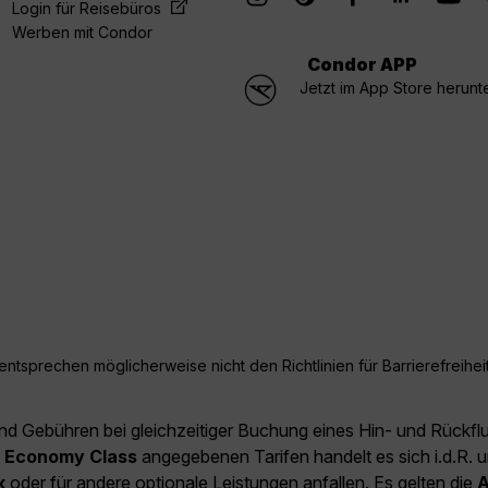
Login für Reisebüros
Werben mit Condor
Condor APP
Jetzt im App Store herunt
ntsprechen möglicherweise nicht den Richtlinien für Barrierefreiheit
und Gebühren bei gleichzeitiger Buchung eines Hin- und Rückfl
e
Economy Class
angegebenen Tarifen handelt es sich i.d.R. u
k
oder für andere optionale Leistungen anfallen. Es gelten die
A