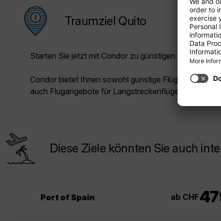
Traumziel Quito
Starten Sie jetzt mit Condor zu günstigen Preisen in Ih
Condor bietet Ihnen sowohl günstige Flüge für die Kur
auch Flugangebote für Langstreckenflüge.
Diese Ziele könnten Sie auch inte
47
ab CHF
Port of Spain