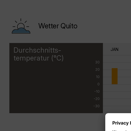
Wetter Quito
Durchschnitts-
JAN
temperatur (°C)
30
20
10
0
-10
-20
-30