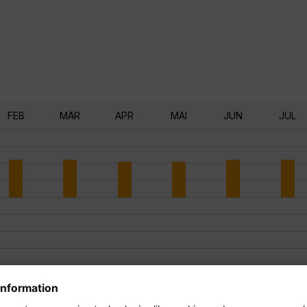
FEB
MÄR
APR
MAI
JUN
JUL