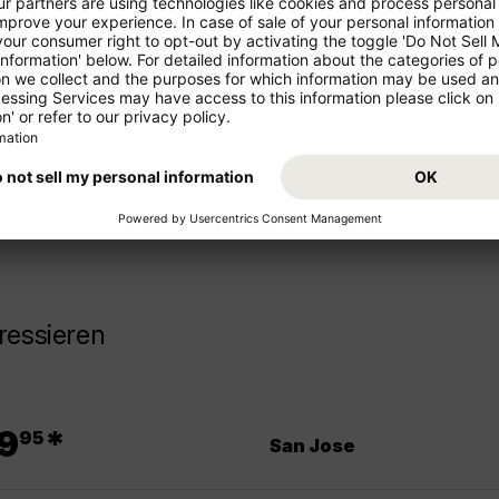
ren Urlaub!
Starten Sie von Ihrem Abflugsl
Buchen Sie jetzt den Flug Salz
z- und Mittelstrecke als
Ihr Reiseziel Ecuador!
ressieren
.
9
*
95
San Jose