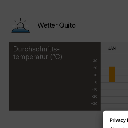
Wetter Quito
Durchschnitts-
JAN
temperatur (°C)
30
20
10
0
-10
-20
-30