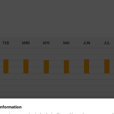
FEB
MÄR
APR
MAI
JUN
JUL