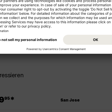
ren Urlaub!
Starten Sie von Ihrem Abflugs
Urlaub. Buchen Sie jetzt den Fl
z- und Mittelstrecke als
Sie sich auf Ihr Reiseziel Ecuad
ressieren
.
9
*
95
San Jose