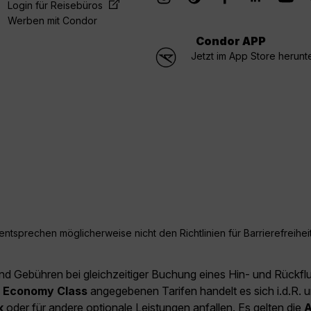
Login für Reisebüros
Werben mit Condor
Condor APP
Jetzt im App Store herunt
ntsprechen möglicherweise nicht den Richtlinien für Barrierefreiheit
und Gebühren bei gleichzeitiger Buchung eines Hin- und Rückfl
e
Economy Class
angegebenen Tarifen handelt es sich i.d.R. u
k
oder für andere optionale Leistungen anfallen. Es gelten die
A