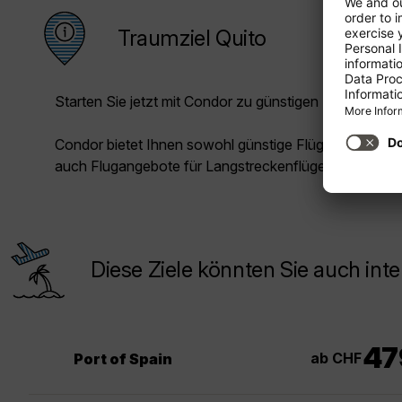
Traumziel Quito
Starten Sie jetzt mit Condor zu günstigen Preisen in Ih
Condor bietet Ihnen sowohl günstige Flüge für die Kur
auch Flugangebote für Langstreckenflüge.
Diese Ziele könnten Sie auch inte
47
ab CHF
Port of Spain