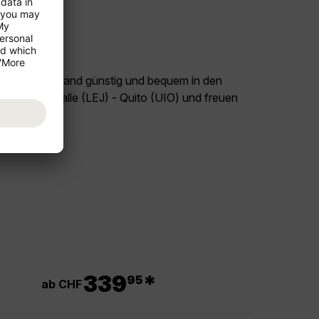
land Deutschland günstig und bequem in den
ug Leipzig/Halle (LEJ) - Quito (UIO) und freuen
or!
.
339
*
95
ab CHF