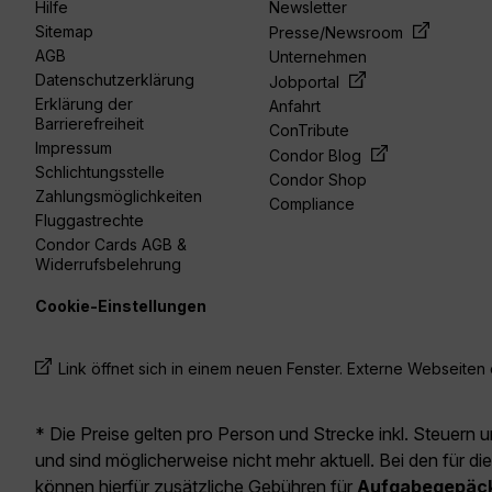
Hilfe
Newsletter
Sitemap
Presse/Newsroom
AGB
Unternehmen
Datenschutzerklärung
Jobportal
Erklärung der
Anfahrt
Barrierefreiheit
ConTribute
Impressum
Condor Blog
Schlichtungsstelle
Condor Shop
Zahlungsmöglichkeiten
Compliance
Fluggastrechte
Condor Cards AGB &
Widerrufsbelehrung
Cookie-Einstellungen
Link öffnet sich in einem neuen Fenster. Externe Webseiten e
* Die Preise gelten pro Person und Strecke inkl. Steuern 
und sind möglicherweise nicht mehr aktuell. Bei den für di
können hierfür zusätzliche Gebühren für
Aufgabegepäc