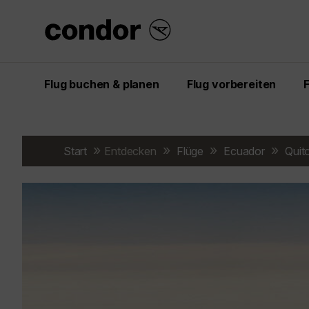
Flug buchen & planen
Flug vorbereiten
Start
Entdecken
Flüge
Ecuador
Quit