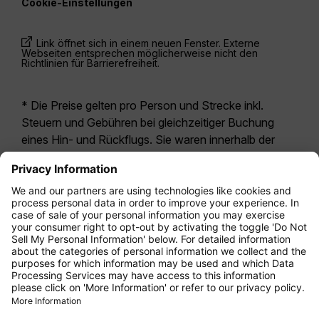
Cookie-Einstellungen
Link öffnet sich in einem neuen Fenster. Externe
Webseiten entsprechen möglicherweise nicht den
Richtlinien für Barrierefreiheit.
* Die Preise gelten pro Person und Strecke inkl.
Steuern und Gebühren bei gleichzeitiger Buchung
eines Hin- und Rückflugs. Sie waren innerhalb der
letzten 24 Stunden verfügbar und sind
möglicherweise nicht mehr aktuell. Bei den für die
Economy Class
angegebenen Tarifen handelt es
sich i.d.R. um Economy Zero, unsere restriktivste
Tarifoption. Es können hierfür zusätzliche Gebühren
für
Aufgabegepäck
oder für andere optionale
Leistungen anfallen. Es gelten die
Allgemeinen
Geschäftsbedingungen
.