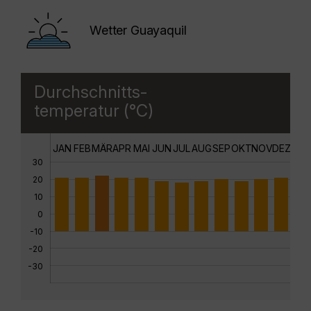
Wetter Guayaquil
Durchschnitts-
temperatur (°C)
JAN
FEB
MÄR
APR
MAI
JUN
JUL
AUG
SEP
OKT
NOV
DEZ
30
20
10
0
-10
-20
-30