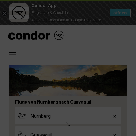
Condor App
öffnen
Flugsuche & Check-in
kostenlos Download im Google Play Store
Flüge von Nürnberg nach Guayaquil