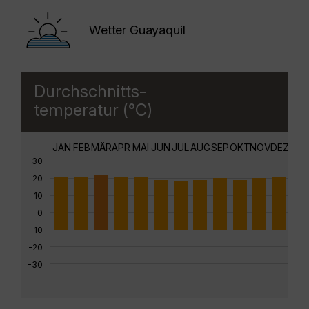
Wetter Guayaquil
Durchschnitts-
temperatur (°C)
JAN
FEB
MÄR
APR
MAI
JUN
JUL
AUG
SEP
OKT
NOV
DEZ
30
20
10
0
-10
-20
-30