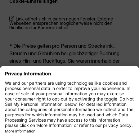
Cookie-Einstellungen
Link öffnet sich in einem neuen Fenster. Externe
Webseiten entsprechen möglicherweise nicht den
Richtlinien für Barrierefreiheit.
* Die Preise gelten pro Person und Strecke inkl.
Steuern und Gebühren bei gleichzeitiger Buchung
eines Hin- und Rückflugs. Sie waren innerhalb der
letzten 24 Stunden verfügbar und sind
möglicherweise nicht mehr aktuell. Bei den für die
Economy Class
angegebenen Tarifen handelt es
sich i.d.R. um Economy Zero, unsere restriktivste
Tarifoption. Es können hierfür zusätzliche Gebühren
für
Aufgabegepäck
oder für andere optionale
Leistungen anfallen. Es gelten die
Allgemeinen
Geschäftsbedingungen
.