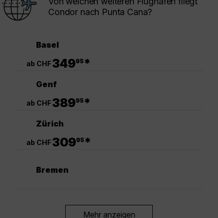
Von welchen weiteren Flughäfen fliegt
Condor nach Punta Cana?
Basel
.
349
*
95
ab CHF
Genf
.
389
*
95
ab CHF
Zürich
.
309
*
95
ab CHF
Bremen
Mehr anzeigen