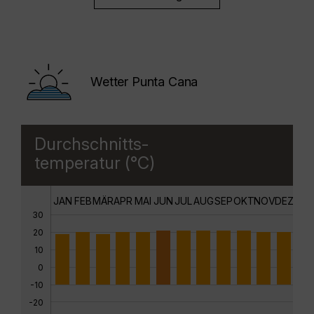
Wetter Punta Cana
Durchschnitts-
temperatur (°C)
JAN
FEB
MÄR
APR
MAI
JUN
JUL
AUG
SEP
OKT
NOV
DEZ
30
20
10
0
-10
-20