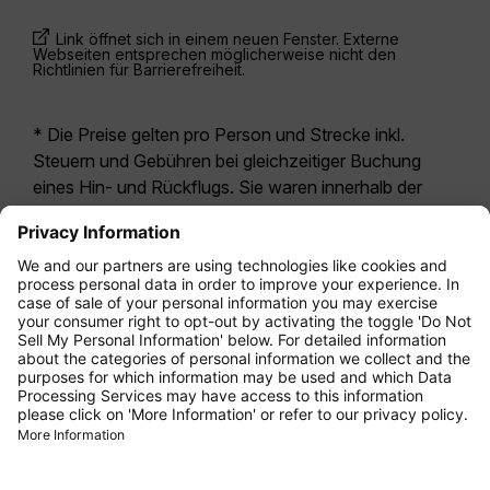
Link öffnet sich in einem neuen Fenster. Externe
Webseiten entsprechen möglicherweise nicht den
Richtlinien für Barrierefreiheit.
* Die Preise gelten pro Person und Strecke inkl.
Steuern und Gebühren bei gleichzeitiger Buchung
eines Hin- und Rückflugs. Sie waren innerhalb der
letzten 24 Stunden verfügbar und sind
möglicherweise nicht mehr aktuell. Bei den für die
Economy Class
angegebenen Tarifen handelt es
sich i.d.R. um Economy Zero, unsere restriktivste
Tarifoption. Es können hierfür zusätzliche Gebühren
für
Aufgabegepäck
oder für andere optionale
Leistungen anfallen. Es gelten die
Allgemeinen
Geschäftsbedingungen
.