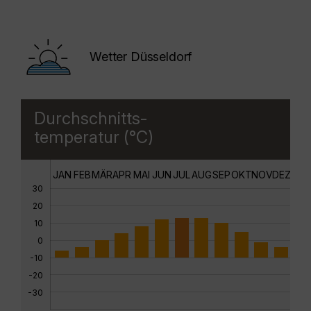
Wetter Düsseldorf
Durchschnitts-
temperatur (°C)
JAN
FEB
MÄR
APR
MAI
JUN
JUL
AUG
SEP
OKT
NOV
DEZ
30
20
10
0
-10
-20
-30