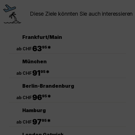
Diese Ziele könnten Sie auch interessieren
Frankfurt/Main
.
63
*
95
ab CHF
München
.
91
*
95
ab CHF
Berlin-Brandenburg
.
96
*
95
ab CHF
Hamburg
.
97
*
95
ab CHF
London Gatwick