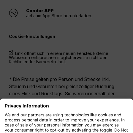
Condor APP
Jetzt im App Store herunterladen.
Cookie-Einstellungen
Link öffnet sich in einem neuen Fenster. Externe
Webseiten entsprechen möglicherweise nicht den
Richtlinien für Barrierefreiheit.
* Die Preise gelten pro Person und Strecke inkl.
Steuern und Gebühren bei gleichzeitiger Buchung
eines Hin- und Rückflugs. Sie waren innerhalb der
letzten 24 Stunden verfügbar und sind
möglicherweise nicht mehr aktuell. Bei den für die
Economy Class
angegebenen Tarifen handelt es
sich i.d.R. um Economy Zero, unsere restriktivste
Tarifoption. Es können hierfür zusätzliche Gebühren