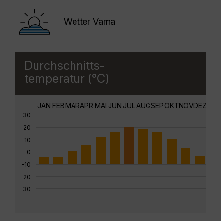
Wetter Varna
Durchschnitts-
temperatur (°C)
JAN
FEB
MÄR
APR
MAI
JUN
JUL
AUG
SEP
OKT
NOV
DEZ
30
20
10
0
-10
-20
-30