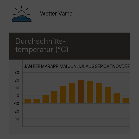
Wetter Varna
Durchschnitts-
temperatur (°C)
JAN
FEB
MÄR
APR
MAI
JUN
JUL
AUG
SEP
OKT
NOV
DEZ
30
20
10
0
-10
-20
-30