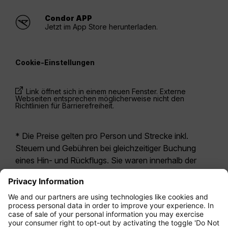
Condor APP
Jetzt im App Store herunterladen.
Cookie-Einstellungen
Link öffnet sich in einem neuen Fenster. Externe
Webseiten entsprechen möglicherweise nicht den
Richtlinien für Barrierefreiheit.
* Die Preise gelten pro Person und Strecke inkl.
Steuern und Gebühren bei gleichzeitiger Buchung
eines Hin- und Rückflugs. Sie waren innerhalb der
letzten 24 Stunden verfügbar und sind
möglicherweise nicht mehr aktuell. Bei den für die
Economy Class
angegebenen Tarifen handelt es
sich i.d.R. um Economy Zero, unsere restriktivste
Tarifoption. Es können hierfür zusätzliche Gebühren