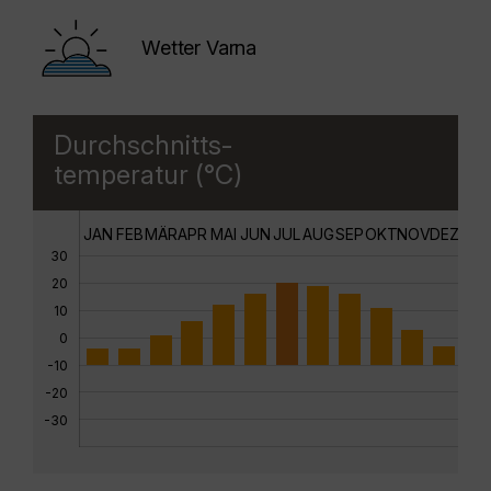
Wetter Varna
Durchschnitts-
temperatur (°C)
JAN
FEB
MÄR
APR
MAI
JUN
JUL
AUG
SEP
OKT
NOV
DEZ
30
20
10
0
-10
-20
-30