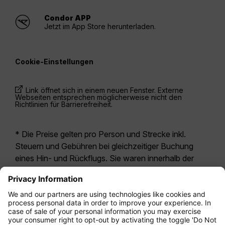
Condor APP
Jetzt im App Store herunterladen.
Cookie-Einstellungen
Link öffnet sich in einem neuen Fenster. Externe
Webseiten entsprechen möglicherweise nicht den
Richtlinien für Barrierefreiheit.
* Die Preise gelten pro Person und Strecke inkl.
Steuern und Gebühren bei gleichzeitiger Buchung
eines Hin- und Rückflugs. Sie waren innerhalb der
letzten 24 Stunden verfügbar und sind
möglicherweise nicht mehr aktuell. Bei den für die
Economy Class
angegebenen Tarifen handelt es
sich i.d.R. um Economy Zero, unsere restriktivste
Tarifoption. Es können hierfür zusätzliche Gebühren