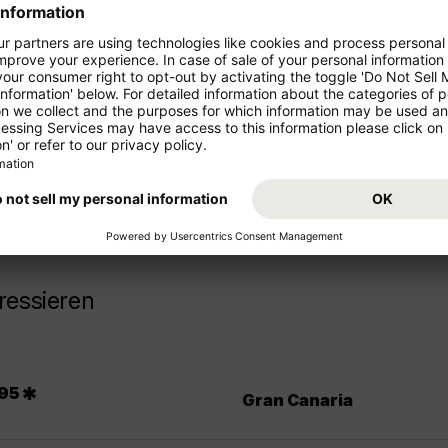
ren Urlaub!
Starten Sie von Ihrem Abflugs
Urlaub. Buchen Sie jetzt den F
z- und Mittelstrecke als
sich auf Ihr Reiseziel Bulgarien!
ressieren
.
*
95
Gran Canaria