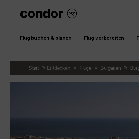
Flug buchen & planen
Flug vorbereiten
Start
Entdecken
Flüge
Bulgarien
Bur