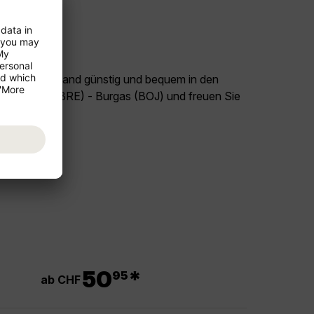
land Deutschland günstig und bequem in den
lug Bremen (BRE) - Burgas (BOJ) und freuen Sie
.
50
*
95
ab CHF