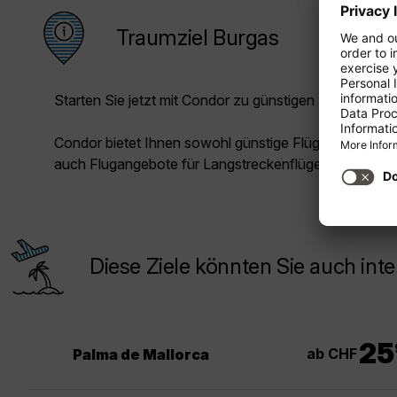
Traumziel Burgas
Starten Sie jetzt mit Condor zu günstigen Preisen in Ih
Condor bietet Ihnen sowohl günstige Flüge für die Kur
auch Flugangebote für Langstreckenflüge.
Diese Ziele könnten Sie auch inte
25
ab CHF
Palma de Mallorca