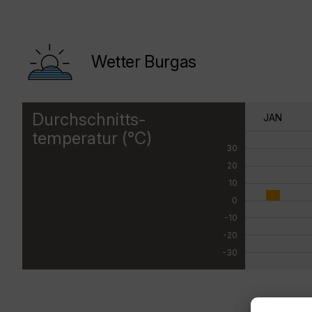
Wetter Burgas
Durchschnitts-
JAN
temperatur (°C)
30
20
10
0
-10
-20
-30