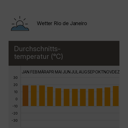
Wetter Rio de Janeiro
Durchschnitts-
temperatur (°C)
JAN
FEB
MÄR
APR
MAI
JUN
JUL
AUG
SEP
OKT
NOV
DEZ
30
20
10
0
-10
-20
-30