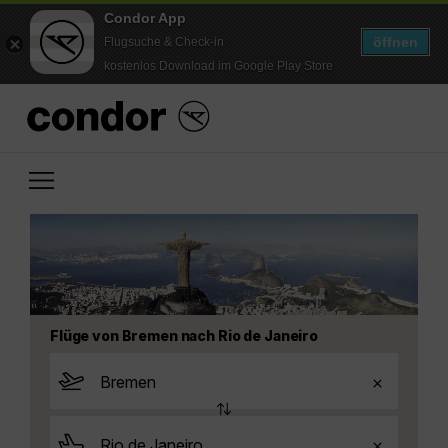
Condor App
öffnen
Flugsuche & Check-in
kostenlos Download im Google Play Store
Flüge von Bremen nach Rio de Janeiro