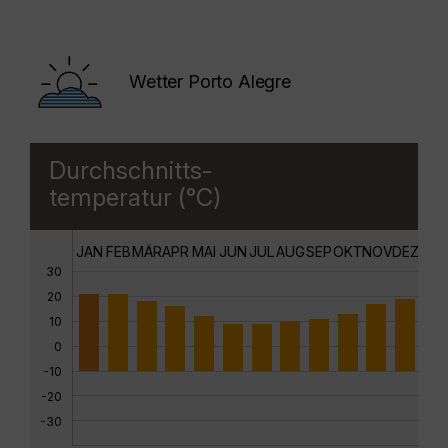
Wetter Porto Alegre
Durchschnitts-
temperatur (°C)
JAN
FEB
MÄR
APR
MAI
JUN
JUL
AUG
SEP
OKT
NOV
DEZ
30
20
10
0
-10
-20
-30