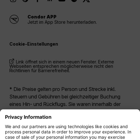
Condor APP
Jetzt im App Store herunterladen.
Cookie-Einstellungen
Link öffnet sich in einem neuen Fenster. Externe
Webseiten entsprechen möglicherweise nicht den
Richtlinien für Barrierefreiheit.
* Die Preise gelten pro Person und Strecke inkl.
Steuern und Gebühren bei gleichzeitiger Buchung
eines Hin- und Rückflugs. Sie waren innerhalb der
letzten 24 Stunden verfügbar und sind
möglicherweise nicht mehr aktuell. Bei den für die
Economy Class
angegebenen Tarifen handelt es
sich i.d.R. um Economy Zero, unsere restriktivste