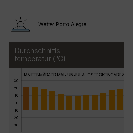
Wetter Porto Alegre
Durchschnitts-
temperatur (°C)
JAN
FEB
MÄR
APR
MAI
JUN
JUL
AUG
SEP
OKT
NOV
DEZ
30
20
10
0
-10
-20
-30