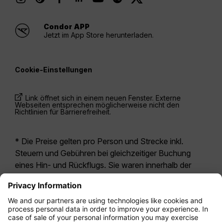
Condor APP
Jetzt im App Store herunterladen.
Cookie-Einstellungen
Link öffnet sich in einem neuen Fenster. Externe
Webseiten entsprechen möglicherweise nicht den
Richtlinien für Barrierefreiheit.
* Die Preise gelten pro Person und Strecke inkl.
Steuern und Gebühren bei gleichzeitiger Buchung
eines Hin- und Rückflugs. Sie waren innerhalb der
letzten 24 Stunden verfügbar und sind
möglicherweise nicht mehr aktuell. Bei den für die
Economy Class
angegebenen Tarifen handelt es
sich i.d.R. um Economy Zero, unsere restriktivste