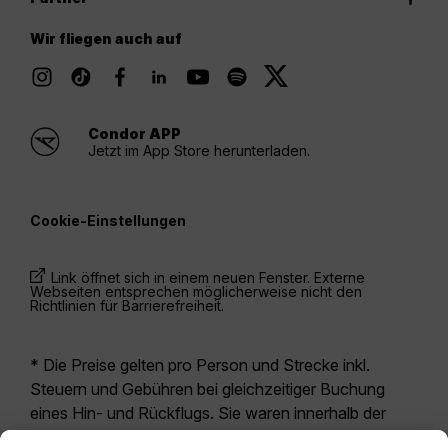
Wir fliegen auch auf
Condor APP
Jetzt im App Store herunterladen.
Cookie-Einstellungen
Link öffnet sich in einem neuen Fenster. Externe
Webseiten entsprechen möglicherweise nicht den
Richtlinien für Barrierefreiheit.
* Die Preise gelten pro Person und Strecke inkl.
Steuern und Gebühren bei gleichzeitiger Buchung
eines Hin- und Rückflugs. Sie waren innerhalb der
letzten 24 Stunden verfügbar und sind