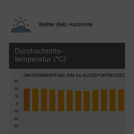
Wetter Belo Horizonte
Durchschnitts-
temperatur (°C)
JAN
FEB
MÄR
APR
MAI
JUN
JUL
AUG
SEP
OKT
NOV
DEZ
30
20
10
0
-10
-20
-30