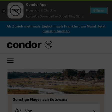
Condor App
öffnen
Flugsuche & Check-in
kostenlos Download im Google Play Store
Ab Zürich mehrmals täglich nach Frankfurt am Main!
Jetzt
günstig buchen
Günstige Flüge nach Botswana