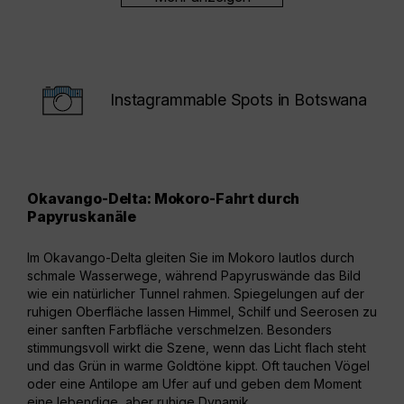
Instagrammable Spots in Botswana
Okavango-Delta: Mokoro-Fahrt durch
Cho
Papyruskanäle
Am C
Im Okavango-Delta gleiten Sie im Mokoro lautlos durch
am U
schmale Wasserwege, während Papyruswände das Bild
nach
wie ein natürlicher Tunnel rahmen. Spiegelungen auf der
Ufer
ruhigen Oberfläche lassen Himmel, Schilf und Seerosen zu
scha
einer sanften Farbfläche verschmelzen. Besonders
zeic
stimmungsvoll wirkt die Szene, wenn das Licht flach steht
währ
und das Grün in warme Goldtöne kippt. Oft tauchen Vögel
hier
oder eine Antilope am Ufer auf und geben dem Moment
Land
eine lebendige, aber ruhige Dynamik.