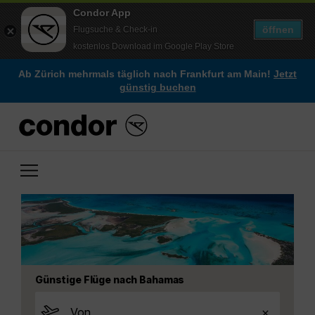
Condor App
öffnen
Flugsuche & Check-in
kostenlos Download im Google Play Store
Ab Zürich mehrmals täglich nach Frankfurt am Main!
Jetzt
günstig buchen
Günstige Flüge nach Bahamas