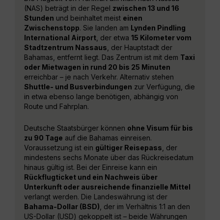
(NAS) beträgt in der Regel
zwischen 13 und 16
Stunden
und beinhaltet meist
einen
Zwischenstopp
. Sie landen am
Lynden Pindling
International Airport
, der etwa
15 Kilometer vom
Stadtzentrum Nassaus
, der Hauptstadt der
Bahamas, entfernt liegt. Das Zentrum ist mit dem
Taxi
oder Mietwagen in rund 20 bis 25 Minuten
erreichbar – je nach Verkehr. Alternativ stehen
Shuttle- und Busverbindungen
zur Verfügung, die
in etwa ebenso lange benötigen, abhängig von
Route und Fahrplan.
Deutsche Staatsbürger können
ohne Visum für bis
zu 90 Tage
auf die Bahamas einreisen.
Voraussetzung ist ein
gültiger Reisepass
, der
mindestens sechs Monate über das Rückreisedatum
hinaus gültig ist. Bei der Einreise kann ein
Rückflugticket und ein Nachweis über
Unterkunft oder ausreichende finanzielle Mittel
verlangt werden. Die Landeswährung ist der
Bahama-Dollar (BSD)
, der im Verhältnis 1:1 an den
US-Dollar (USD) gekoppelt ist – beide Währungen