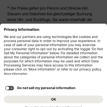
* Die Preise gelten pro Person und Strecke inkl.
Steuern und Gebühren bei gleichzeitiger Buchung
eines Hin- und Rückflugs. Sie waren innerhalb der
letzten 24 Stunden verfügbar und sind
möglicherweise nicht mehr aktuell. Bei den für die
Economy Class
angegebenen Tarifen handelt es
sich i.d.R. um Economy Zero, unsere restriktivste
Tarifoption. Es können hierfür zusätzliche Gebühren
für
Aufgabegepäck
oder für andere optionale
Leistungen anfallen. Es gelten die
Allgemeinen
Geschäftsbedingungen
.