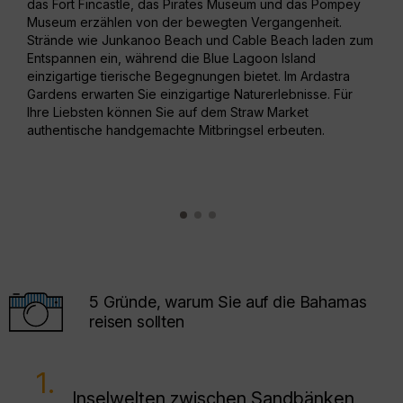
das
Fort Fincastle
, das
Pirates Museum
und das
Pompey
auf 
Museum
erzählen von der bewegten Vergangenheit.
Sch
Strände wie
Junkanoo Beach und Cable Beach
laden zum
sind
Entspannen ein, während die
Blue Lagoon Island
beka
einzigartige tierische Begegnungen bietet. Im Ardastra
gesc
Gardens erwarten Sie einzigartige Naturerlebnisse. Für
such
Ihre Liebsten können Sie auf dem
Straw Market
Jets
authentische handgemachte Mitbringsel erbeuten.
5 Gründe, warum Sie auf die Bahamas
reisen sollten
1.
Inselwelten zwischen Sandbänken