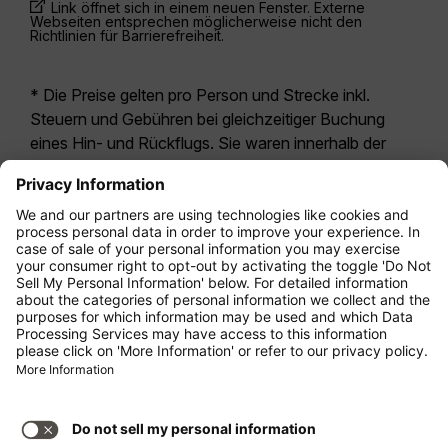
Link öffnet sich in einem neuen Fenster. Externe
Webseiten entsprechen möglicherweise nicht den
Richtlinien für Barrierefreiheit.
* Die Preise gelten pro Person und Strecke inkl.
Steuern und Gebühren bei gleichzeitiger Buchung
eines Hin- und Rückflugs. Sie waren innerhalb der
letzten 24 Stunden verfügbar und sind
möglicherweise nicht mehr aktuell. Bei den für die
Economy Class
angegebenen Tarifen handelt es
sich i.d.R. um Economy Zero, unsere restriktivste
Tarifoption. Es können hierfür zusätzliche Gebühren
für
Aufgabegepäck
oder für andere optionale
Leistungen anfallen. Es gelten die
Allgemeinen
Geschäftsbedingungen
.