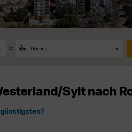
esterland/Sylt nach R
 günstigsten?