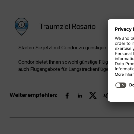
Traumziel Rosario
Starten Sie jetzt mit Condor zu günstigen Preisen in Ih
Condor bietet Ihnen sowohl günstige Flüge für die Kur
auch Flugangebote für Langstreckenflüge.
Weiterempfehlen: