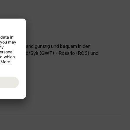
land Deutschland günstig und bequem in den
Flug Westerland/Sylt (GWT) - Rosario (ROS) und
l Argentinien!