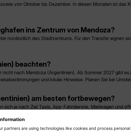
i sowie von Oktober bis Dezember. In diesen Monaten ist das K
ghafen ins Zentrum von Mendoza?
eter nordöstlich des Stadtzentrums. Für den Transfer eignen si
nien) beachten?
 nicht nach Mendoza (Argentinien). Ab Sommer 2027 gibt es
reisebestimmungen und lokale Hinweise. Planen Sie bei Umstei
gentinien) am besten fortbewegen?
sich je nach Ziel Taxis, App-Fahrdienste, Mietwagen und öffent