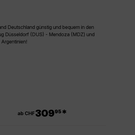
land Deutschland günstig und bequem in den
Flug Düsseldorf (DUS) - Mendoza (MDZ) und
l Argentinien!
.
309
*
95
ab CHF