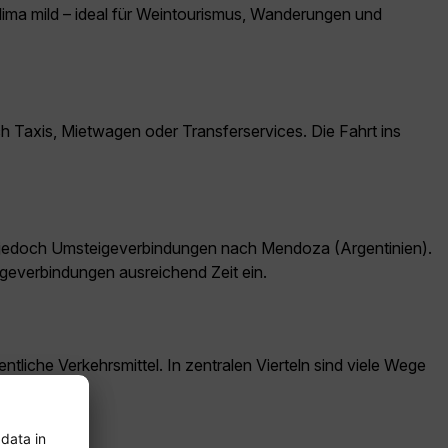
lima mild – ideal für Weintourismus, Wanderungen und
ch Taxis, Mietwagen oder Transferservices. Die Fahrt ins
 jedoch Umsteigeverbindungen nach Mendoza (Argentinien).
geverbindungen ausreichend Zeit ein.
liche Verkehrsmittel. In zentralen Vierteln sind viele Wege