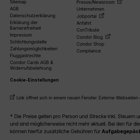
Sitemap
Presse/Newsroom
AGB
Unternehmen
Datenschutzerklärung
Jobportal
Erklärung der
Anfahrt
Barrierefreiheit
ConTribute
Impressum
Condor Blog
Schlichtungsstelle
Condor Shop
Zahlungsmöglichkeiten
Compliance
Fluggastrechte
Condor Cards AGB &
Widerrufsbelehrung
Cookie-Einstellungen
Link öffnet sich in einem neuen Fenster. Externe Webseiten e
* Die Preise gelten pro Person und Strecke inkl. Steuern 
und sind möglicherweise nicht mehr aktuell. Bei den für di
können hierfür zusätzliche Gebühren für
Aufgabegepäc