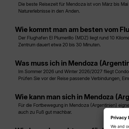
Die beste Reisezeit für Mendoza ist von März bis Ma
Naturerlebnisse in den Anden.
Wie kommt man am besten vom Flu
Der Flughafen El Plumerillo (MDZ) liegt rund 10 Kilom
Zentrum dauert etwa 20 bis 30 Minuten.
Was muss ich in Mendoza (Argenti
Im Sommer 2026 und Winter 2026/2027 fliegt Condor
Prüfen Sie vor der Reise passende Verbindungen, Ein
Wie kann man sich in Mendoza (Ar
Für die Fortbewegung in Mendoza (Argentinien) eignen 
auch zu Fuß gut machbar.