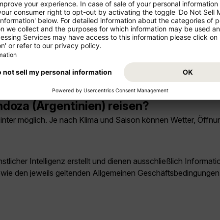
 (Argentinien)?
reichen meist zwei bis drei volle Tage. Wer Ausflüge in die Um
man in Mendoza (Argentinien) sehen?
dencia, der Parque General San Martín und Ausflüge in die An
doza (Argentinien) reisen?
ter möglich. Je nach Klima und Saison können Wetter, Öffnungs
licher Intelligenz erstellt und dienen ausschließlich Inform
owie den jeweils geltenden Allgemeinen Geschäftsbedingungen