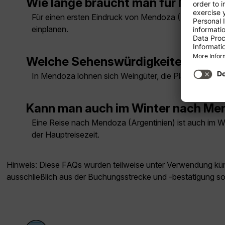
Wie lange braucht man für Mendoza
Für einen ersten Eindruck von Mendoza (Argentinien) 
einplanen.
Welche Sehenswürdigkeiten muss 
In Mendoza lohnen sich Weingüter, die Plaza Indepen
Kann man auch im Winter nach Men
Eine Reise nach Mendoza (Argentinien) ist auch im Win
der Hauptreisezeit.
Hinweis: Diese FAQs wurden teilweise unter Verwendung künst
ausschließlich aus der Buchungsstrecke und -bestätigung s