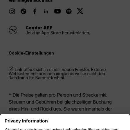
Wir fliegen auch auf
Condor APP
Jetzt im App Store herunterladen.
Cookie-Einstellungen
Link öffnet sich in einem neuen Fenster. Externe
Webseiten entsprechen möglicherweise nicht den
Richtlinien für Barrierefreiheit.
* Die Preise gelten pro Person und Strecke inkl.
Steuern und Gebühren bei gleichzeitiger Buchung
eines Hin- und Rückflugs. Sie waren innerhalb der
letzten 24 Stunden verfügbar und sind
möglicherweise nicht mehr aktuell. Bei den für die
Economy Class
angegebenen Tarifen handelt es