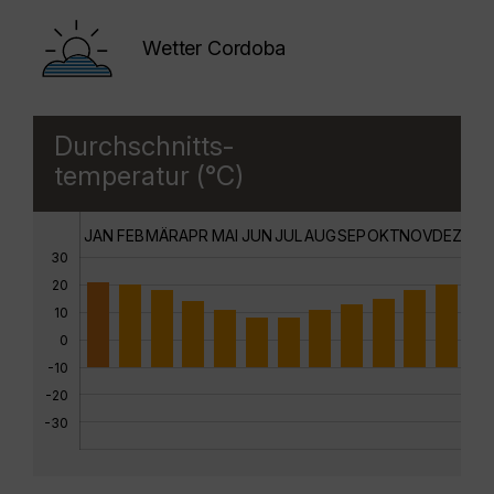
Wetter Cordoba
Durchschnitts-
temperatur (°C)
JAN
FEB
MÄR
APR
MAI
JUN
JUL
AUG
SEP
OKT
NOV
DEZ
30
20
10
0
-10
-20
-30