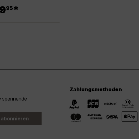
.
9
*
95
Zahlungsmethoden
ie spannende
 abonnieren