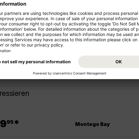
ren Urlaub!
Starten Sie von Ihrem Abflugs
Urlaub. Buchen Sie jetzt den 
z- und Mittelstrecke als
Sie sich auf Ihr Reiseziel Argent
ressieren
.
9
*
95
Montego Bay