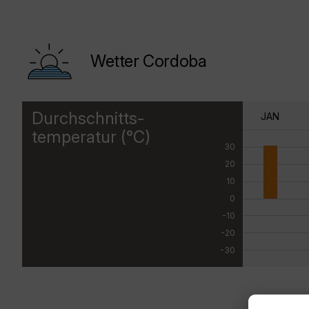
Wetter Cordoba
Durchschnitts-
JAN
temperatur (°C)
30
20
10
0
-10
-20
-30