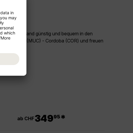
land Deutschland günstig und bequem in den
Flug München (MUC) - Cordoba (COR) und freuen
inien!
.
349
*
95
ab CHF