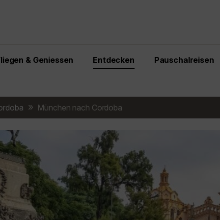
Fliegen & Geniessen
Entdecken
Pauschalreisen
ordoba
München nach Cordoba