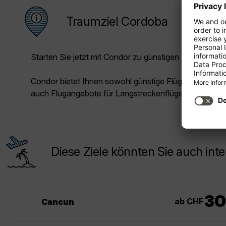
Traumziel Cordoba
Starten Sie jetzt mit Condor zu günstigen Preisen in Ih
Condor bietet Ihnen sowohl günstige Flüge für die Kur
auch Flugangebote für Langstreckenflüge.
Diese Ziele könnten Sie auch inte
30
ab CHF
Cancun