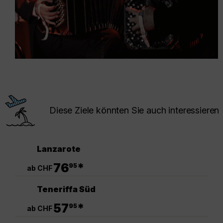
Diese Ziele könnten Sie auch interessieren
Lanzarote
.
76
*
95
ab CHF
Teneriffa Süd
.
57
*
95
ab CHF