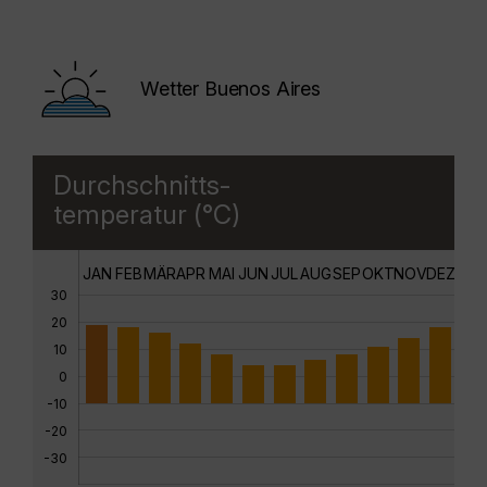
Wetter Buenos Aires
Durchschnitts-
temperatur (°C)
JAN
FEB
MÄR
APR
MAI
JUN
JUL
AUG
SEP
OKT
NOV
DEZ
30
20
10
0
-10
-20
-30