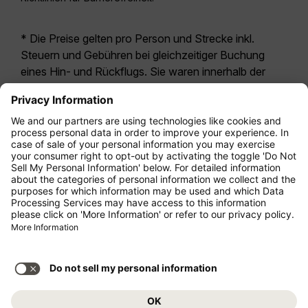
* Die Preise gelten pro Person und Strecke inkl.
Steuern und Gebühren bei gleichzeitiger Buchung
eines Hin- und Rückflugs. Sie waren innerhalb der
letzten 24 Stunden verfügbar und sind
möglicherweise nicht mehr aktuell. Bei den für die
Economy Class
angegebenen Tarifen handelt es
sich i.d.R. um Economy Zero, unsere restriktivste
Tarifoption. Es können hierfür zusätzliche Gebühren
für
Aufgabegepäck
oder für andere optionale
Leistungen anfallen. Es gelten die
Allgemeinen
Geschäftsbedingungen
.