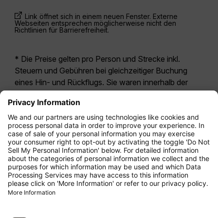
Link öffnet sich in einem neuen Fenster. Externe
Webseiten entsprechen möglicherweise nicht den
Richtlinien für Barrierefreiheit.
* Die Preise gelten pro Person und Strecke inkl.
Steuern und Gebühren bei gleichzeitiger Buchung
eines Hin- und Rückflugs. Sie waren innerhalb der
letzten 24 Stunden verfügbar und sind
möglicherweise nicht mehr aktuell. Bei den für die
Economy Class
angegebenen Tarifen handelt es
sich i.d.R. um Economy Zero, unsere restriktivste
Tarifoption. Es können hierfür zusätzliche Gebühren
für
Aufgabegepäck
oder für andere optionale
Leistungen anfallen. Es gelten die
Allgemeinen
Geschäftsbedingungen
.