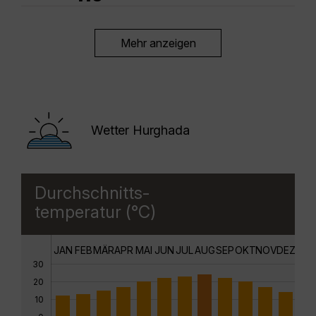
Mehr anzeigen
Wetter Hurghada
Durchschnitts-
temperatur (°C)
JAN
FEB
MÄR
APR
MAI
JUN
JUL
AUG
SEP
OKT
NOV
DEZ
30
20
10