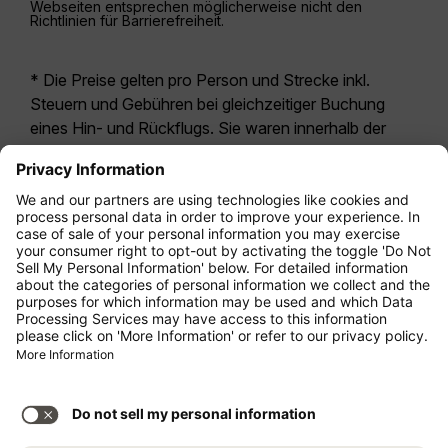
Webseiten entsprechen möglicherweise nicht den
Richtlinien für Barrierefreiheit.
* Die Preise gelten pro Person und Strecke inkl.
Steuern und Gebühren bei gleichzeitiger Buchung
eines Hin- und Rückflugs. Sie waren innerhalb der
letzten 24 Stunden verfügbar und sind
möglicherweise nicht mehr aktuell. Bei den für die
Economy Class
angegebenen Tarifen handelt es
sich i.d.R. um Economy Zero, unsere restriktivste
Tarifoption. Es können hierfür zusätzliche Gebühren
für
Aufgabegepäck
oder für andere optionale
Leistungen anfallen. Es gelten die
Allgemeinen
Geschäftsbedingungen
.