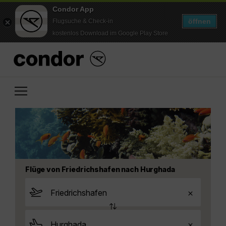
Condor App
öffnen
Flugsuche & Check-in
kostenlos Download im Google Play Store
Flüge von Friedrichshafen nach Hurghada