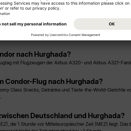
 prüfen.
üge nach Hurghada?
 Berlin-Brandenburg täglich, ab Düsseldorf täglich, ab Hamburg 
donnerstags, samstags, sonntags.
ondor nach Hurghada?
lugtag mit Flugzeugen der Airbus A320- und Airbus A321-Famil
em Condor-Flug nach Hurghada?
y Class Snacks, Getränke und Taste-the-World-Gerichte vorbe
.
g zwischen Deutschland und Hurghada?
Z), die 1 Stunde vor Mitteleuropäischer Zeit (MEZ) liegt. Das 