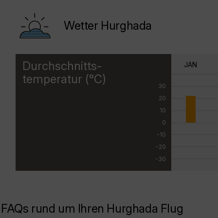
Wetter Hurghada
Durchschnitts-
JAN
temperatur (°C)
30
20
10
0
-10
-20
-30
FAQs rund um Ihren Hurghada Flug