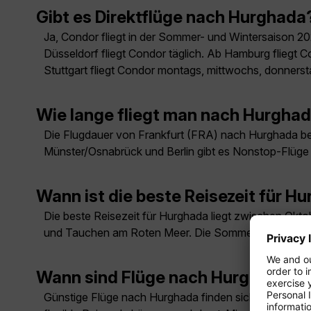
Gibt es Direktflüge nach Hurghada
Ja, Condor fliegt in der Sommer- und Wintersaison 20
Düsseldorf fliegt Condor täglich. Ab Hamburg fliegt Co
Stuttgart fliegt Condor montags, mittwochs, donners
Wie lange fliegt man nach Hurgha
Die Flugdauer von Frankfurt (FRA) nach Hurghada be
Münster/Osnabrück und Berlin gibt es Nonstop-Flüge
Wann ist die beste Reisezeit für H
Die beste Reisezeit für Hurghada liegt zwischen Okto
und Tauchen am Roten Meer. Die Sommermonate sind s
Wann sind Flüge nach Hurghada a
Günstige Flüge nach Hurghada finden sich meist außer