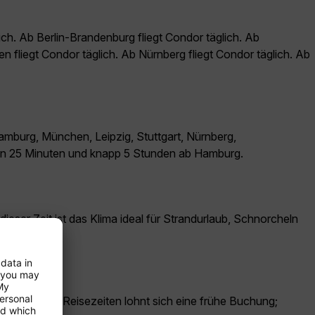
ch. Ab Berlin-Brandenburg fliegt Condor täglich. Ab
n fliegt Condor täglich. Ab Nürnberg fliegt Condor täglich. Ab
mburg, München, Leipzig, Stuttgart, Nürnberg,
den 25 Minuten und knapp 5 Stunden ab Hamburg.
eser Zeit ist das Klima ideal für Strandurlaub, Schnorcheln
nachgefragte Reisezeiten lohnt sich eine frühe Buchung;