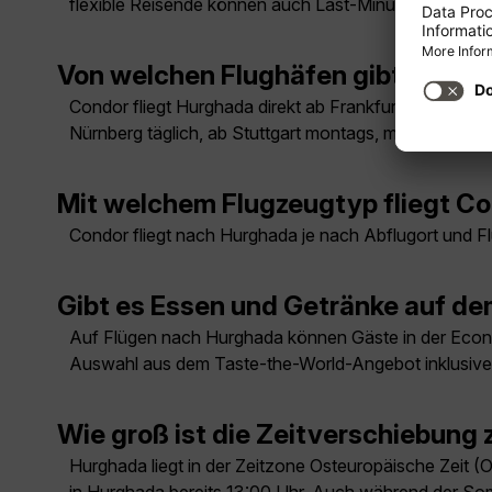
flexible Reisende können auch Last-Minute-Angebote
Von welchen Flughäfen gibt es Fl
Condor fliegt Hurghada direkt ab Frankfurt täglich, ab
Nürnberg täglich, ab Stuttgart montags, mittwochs, 
Mit welchem Flugzeugtyp fliegt C
Condor fliegt nach Hurghada je nach Abflugort und F
Gibt es Essen und Getränke auf d
Auf Flügen nach Hurghada können Gäste in der Econom
Auswahl aus dem Taste-the-World-Angebot inklusive
Wie groß ist die Zeitverschiebun
Hurghada liegt in der Zeitzone Osteuropäische Zeit (OE