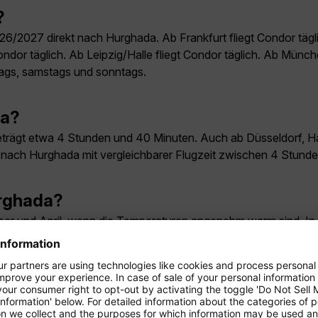
?
26/2027 direkt nach Hurghada. Ab Frankfurt fliegt Condor tägli
ndor täglich. Ab Leipzig/Halle fliegt Condor täglich. Ab Münche
tags, samstags und sonntags.
da?
trägt etwa 4 Stunden und 40 Minuten. Auch ab Düsseldorf, Ha
 nach Hurghada mit vergleichbarer Flugzeit zwischen 4 Stun
urghada?
ber und April, wenn die Temperaturen angenehm warm sind. In di
ehr heiß, aber bei Badeurlaubern dennoch beliebt.
m günstigsten?
halb der Ferienzeiten und bei flexiblen Reisedaten. Für stark 