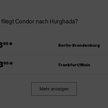
 fliegt Condor nach Hurghada?
.
8
*
95
Berlin-Brandenburg
.
3
*
95
Frankfurt/Main
Mehr anzeigen