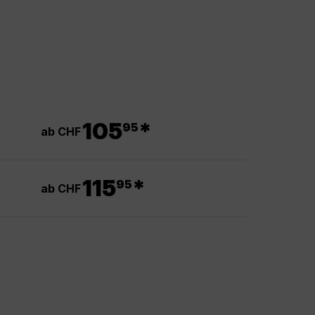
.
105
*
95
ab CHF
.
115
*
95
ab CHF